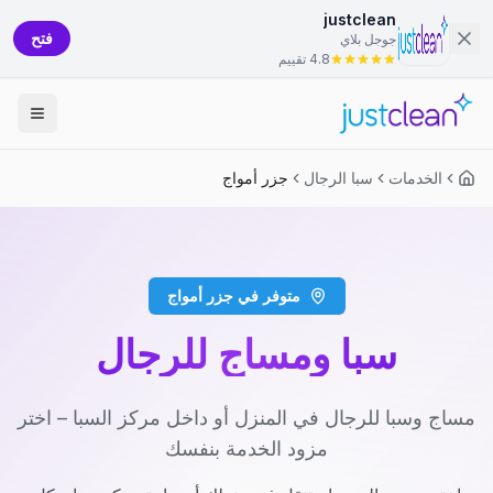
justclean
فتح
جوجل بلاي
4.8 تقييم
الخدمات
سبا الرجال
جزر أمواج
متوفر في جزر أمواج
سبا ومساج للرجال
مساج وسبا للرجال في المنزل أو داخل مركز السبا – اختر
مزود الخدمة بنفسك