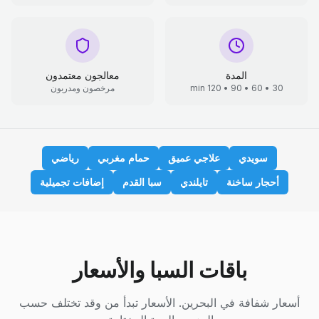
المدة
معالجون معتمدون
30 • 60 • 90 • 120 min
مرخصون ومدربون
سويدي
علاجي عميق
حمام مغربي
رياضي
أحجار ساخنة
تايلندي
سبا القدم
إضافات تجميلية
باقات السبا والأسعار
أسعار شفافة في البحرين. الأسعار تبدأ من وقد تختلف حسب