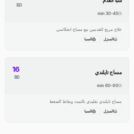
سبا القدم
BD
30-45 min
علاج مريح للقدمين مع مساج انعكاسي
المنزل
السبا
16
مساج تايلندي
BD
60-90 min
مساج تايلندي تقليدي بالتمدد ونقاط الضغط
المنزل
السبا