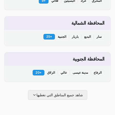
المحرق
عراد
البسيتين
قلالي
+
9
المحافظة الشمالية
سار
البديع
باربار
الجنبية
+
25
المحافظة الجنوبية
الرفاع
مدينة عيسى
عالي
الزلاق
+
20
شاهد جميع المناطق التي نغطيها