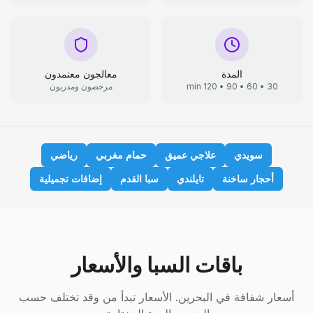
المدة
معالجون معتمدون
30 • 60 • 90 • 120 min
مرخصون ومدربون
سويدي
علاجي عميق
حمام مغربي
رياضي
أحجار ساخنة
تايلندي
سبا القدم
إضافات تجميلية
باقات السبا والأسعار
أسعار شفافة في البحرين. الأسعار تبدأ من وقد تختلف حسب