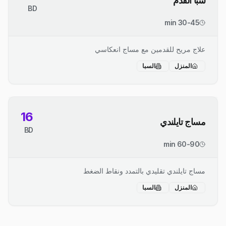
سبا القدم
BD
30-45 min
علاج مريح للقدمين مع مساج انعكاسي
المنزل
السبا
16
مساج تايلندي
BD
60-90 min
مساج تايلندي تقليدي بالتمدد ونقاط الضغط
المنزل
السبا