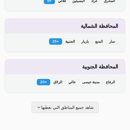
المحرق
عراد
البسيتين
قلالي
+
9
المحافظة الشمالية
سار
البديع
باربار
الجنبية
+
25
المحافظة الجنوبية
الرفاع
مدينة عيسى
عالي
الزلاق
+
20
شاهد جميع المناطق التي نغطيها