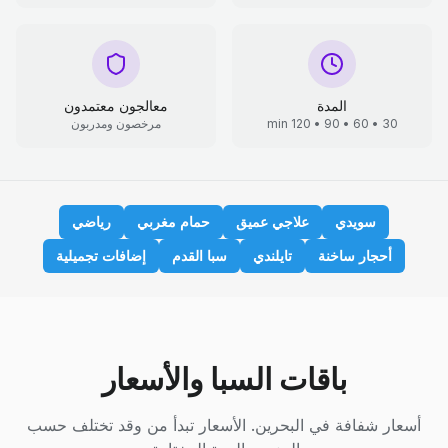
المدة
معالجون معتمدون
30 • 60 • 90 • 120 min
مرخصون ومدربون
سويدي
علاجي عميق
حمام مغربي
رياضي
أحجار ساخنة
تايلندي
سبا القدم
إضافات تجميلية
باقات السبا والأسعار
أسعار شفافة في البحرين. الأسعار تبدأ من وقد تختلف حسب