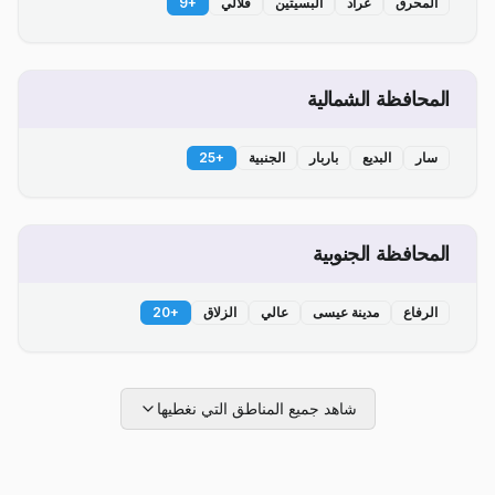
المحرق
عراد
البسيتين
قلالي
+
9
المحافظة الشمالية
سار
البديع
باربار
الجنبية
+
25
المحافظة الجنوبية
الرفاع
مدينة عيسى
عالي
الزلاق
+
20
شاهد جميع المناطق التي نغطيها