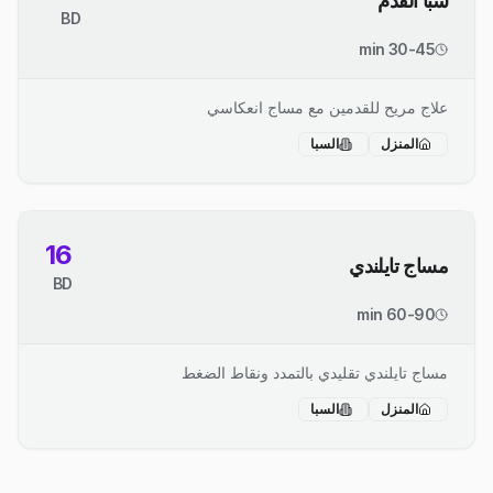
سبا القدم
BD
30-45 min
علاج مريح للقدمين مع مساج انعكاسي
المنزل
السبا
16
مساج تايلندي
BD
60-90 min
مساج تايلندي تقليدي بالتمدد ونقاط الضغط
المنزل
السبا