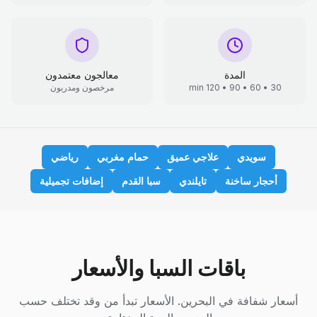
المدة
معالجون معتمدون
30 • 60 • 90 • 120 min
مرخصون ومدربون
سويدي
علاجي عميق
حمام مغربي
رياضي
أحجار ساخنة
تايلندي
سبا القدم
إضافات تجميلية
باقات السبا والأسعار
أسعار شفافة في البحرين. الأسعار تبدأ من وقد تختلف حسب