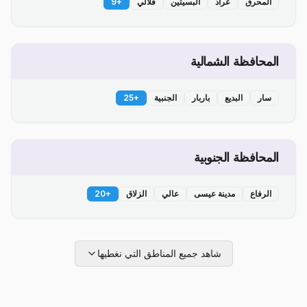
المحرق
عراد
البسيتين
قلالي
+
9
المحافظة الشمالية
سار
البديع
باربار
الجنبية
+
25
المحافظة الجنوبية
الرفاع
مدينة عيسى
عالي
الزلاق
+
20
شاهد جميع المناطق التي نغطيها