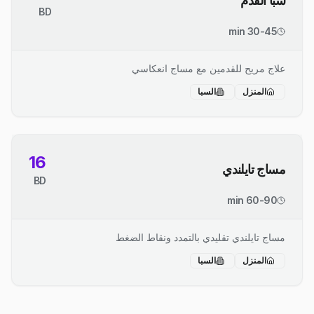
سبا القدم
BD
30-45 min
علاج مريح للقدمين مع مساج انعكاسي
المنزل
السبا
16
مساج تايلندي
BD
60-90 min
مساج تايلندي تقليدي بالتمدد ونقاط الضغط
المنزل
السبا