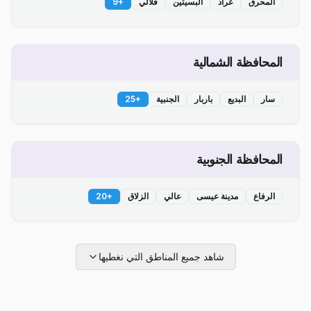
المحرق
عراد
البسيتين
قلالي
+
9
المحافظة الشمالية
سار
البديع
باربار
الجنبية
+
25
المحافظة الجنوبية
الرفاع
مدينة عيسى
عالي
الزلاق
+
20
شاهد جميع المناطق التي نغطيها