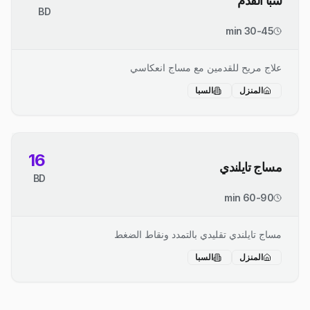
سبا القدم
BD
30-45 min
علاج مريح للقدمين مع مساج انعكاسي
المنزل
السبا
16
مساج تايلندي
BD
60-90 min
مساج تايلندي تقليدي بالتمدد ونقاط الضغط
المنزل
السبا