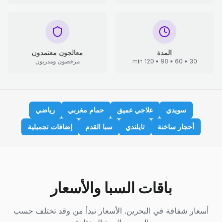
المدة
معالجون معتمدون
30 • 60 • 90 • 120 min
مرخصون ومدربون
سويدي
علاجي عميق
حمام مغربي
رياضي
أحجار ساخنة
تايلندي
سبا القدم
إضافات تجميلية
باقات السبا والأسعار
أسعار شفافة في البحرين. الأسعار تبدأ من وقد تختلف حسب