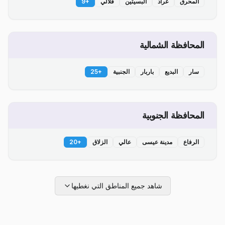
المحرق
عراد
البسيتين
قلالي
+
9
المحافظة الشمالية
سار
البديع
باربار
الجنبية
+
25
المحافظة الجنوبية
الرفاع
مدينة عيسى
عالي
الزلاق
+
20
شاهد جميع المناطق التي نغطيها