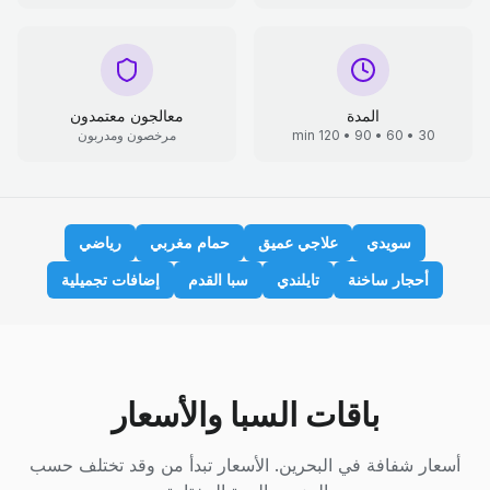
المدة
معالجون معتمدون
30 • 60 • 90 • 120 min
مرخصون ومدربون
سويدي
علاجي عميق
حمام مغربي
رياضي
أحجار ساخنة
تايلندي
سبا القدم
إضافات تجميلية
باقات السبا والأسعار
أسعار شفافة في البحرين. الأسعار تبدأ من وقد تختلف حسب