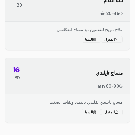
سبا القدم
BD
30-45 min
علاج مريح للقدمين مع مساج انعكاسي
المنزل
السبا
16
مساج تايلندي
BD
60-90 min
مساج تايلندي تقليدي بالتمدد ونقاط الضغط
المنزل
السبا