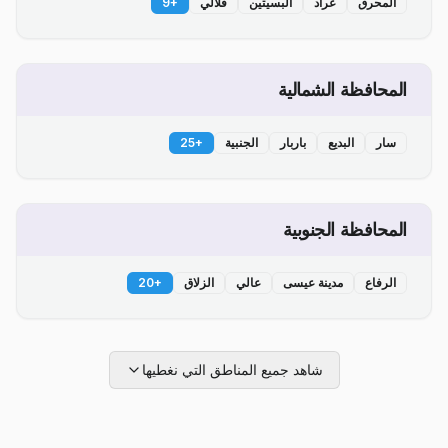
المحرق
عراد
البسيتين
قلالي
+
9
المحافظة الشمالية
سار
البديع
باربار
الجنبية
+
25
المحافظة الجنوبية
الرفاع
مدينة عيسى
عالي
الزلاق
+
20
شاهد جميع المناطق التي نغطيها