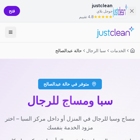
justclean
فتح
جوجل بلاي
4.8 تقييم
الخدمات
سبا الرجال
حالة عبدالصالح
متوفر في حالة عبدالصالح
سبا ومساج للرجال
مساج وسبا للرجال في المنزل أو داخل مركز السبا – اختر
مزود الخدمة بنفسك