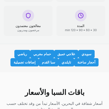
المدة
معالجون معتمدون
30 • 60 • 90 • 120 min
مرخصون ومدربون
سويدي
علاجي عميق
حمام مغربي
رياضي
أحجار ساخنة
تايلندي
سبا القدم
إضافات تجميلية
باقات السبا والأسعار
أسعار شفافة في البحرين. الأسعار تبدأ من وقد تختلف حسب