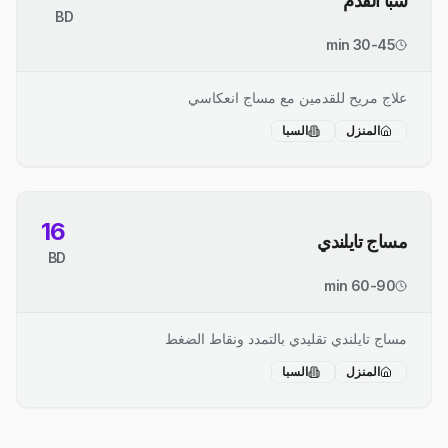
سبا القدم
BD
30-45 min
علاج مريح للقدمين مع مساج انعكاسي
المنزل
السبا
16
مساج تايلندي
BD
60-90 min
مساج تايلندي تقليدي بالتمدد ونقاط الضغط
المنزل
السبا