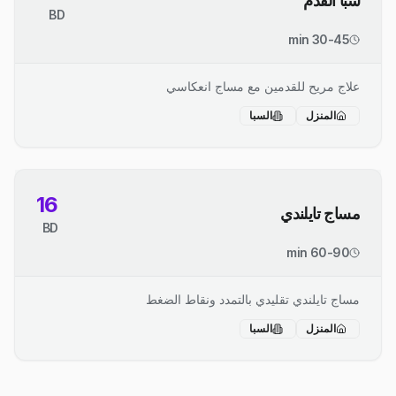
سبا القدم
BD
30-45 min
علاج مريح للقدمين مع مساج انعكاسي
المنزل
السبا
16
مساج تايلندي
BD
60-90 min
مساج تايلندي تقليدي بالتمدد ونقاط الضغط
المنزل
السبا