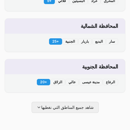
المحرق
عراد
البسيتين
قلالي
+
9
المحافظة الشمالية
سار
البديع
باربار
الجنبية
+
25
المحافظة الجنوبية
الرفاع
مدينة عيسى
عالي
الزلاق
+
20
شاهد جميع المناطق التي نغطيها