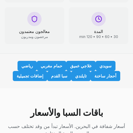
المدة
معالجون معتمدون
30 • 60 • 90 • 120 min
مرخصون ومدربون
سويدي
علاجي عميق
حمام مغربي
رياضي
أحجار ساخنة
تايلندي
سبا القدم
إضافات تجميلية
باقات السبا والأسعار
أسعار شفافة في البحرين. الأسعار تبدأ من وقد تختلف حسب