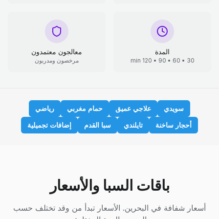
المدة
معالجون معتمدون
30 • 60 • 90 • 120 min
مرخصون ومدربون
سويدي
علاجي عميق
حمام مغربي
رياضي
أحجار ساخنة
تايلندي
سبا القدم
إضافات تجميلية
باقات السبا والأسعار
أسعار شفافة في البحرين. الأسعار تبدأ من وقد تختلف حسب