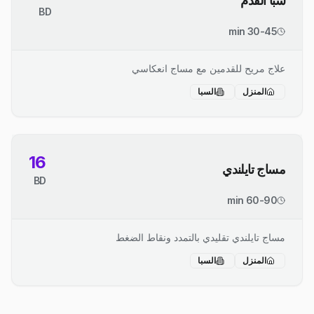
سبا القدم
BD
30-45 min
علاج مريح للقدمين مع مساج انعكاسي
المنزل
السبا
16
مساج تايلندي
BD
60-90 min
مساج تايلندي تقليدي بالتمدد ونقاط الضغط
المنزل
السبا