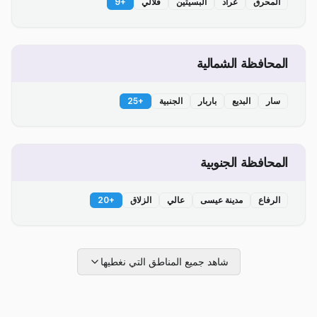
المحرق
عراد
البسيتين
قلالي
+
9
المحافظة الشمالية
سار
البديع
باربار
الجنبية
+
25
المحافظة الجنوبية
الرفاع
مدينة عيسى
عالي
الزلاق
+
20
شاهد جميع المناطق التي نغطيها