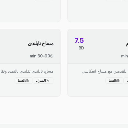
7.5
مساج تايلندي
BD
60-90 min
 للقدمين مع مساج انعكاسي
مساج تايلندي تقليدي بالتمدد ونق
السبا
المنزل
السبا