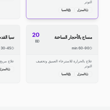
التوتر
المنزل
السبا
20
مساج بالأحجار الساخنة
سبا القدم
BD
30-45 min
60-90 min
علاج بالحرارة للاسترخاء العميق وتخفيف
علاج مريح
التوتر
المنزل
المنزل
السبا