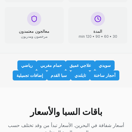
المدة
معالجون معتمدون
30 • 60 • 90 • 120 min
مرخصون ومدربون
سويدي
علاجي عميق
حمام مغربي
رياضي
أحجار ساخنة
تايلندي
سبا القدم
إضافات تجميلية
باقات السبا والأسعار
أسعار شفافة في البحرين. الأسعار تبدأ من وقد تختلف حسب