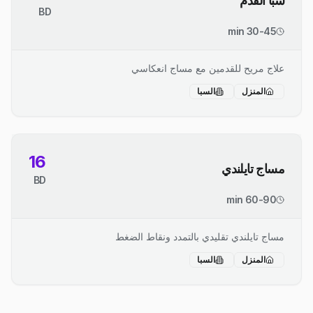
سبا القدم
BD
30-45 min
علاج مريح للقدمين مع مساج انعكاسي
المنزل
السبا
16
مساج تايلندي
BD
60-90 min
مساج تايلندي تقليدي بالتمدد ونقاط الضغط
المنزل
السبا