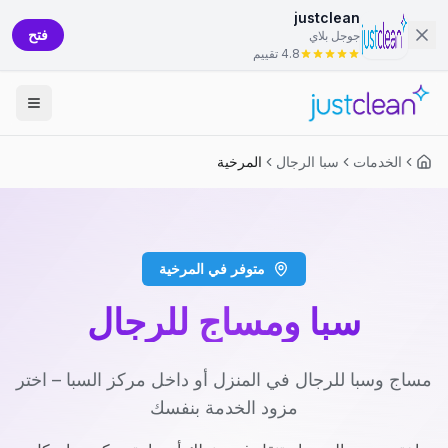
justclean
فتح
جوجل بلاي
4.8 تقييم
الخدمات
سبا الرجال
المرخية
متوفر في المرخية
سبا ومساج للرجال
مساج وسبا للرجال في المنزل أو داخل مركز السبا – اختر
مزود الخدمة بنفسك