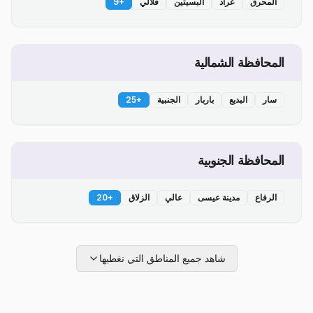
المحرق
عراد
البسيتين
قلالي
+
9
المحافظة الشمالية
سار
البديع
باربار
الجنبية
+
25
المحافظة الجنوبية
الرفاع
مدينة عيسى
عالي
الزلاق
+
20
شاهد جميع المناطق التي نغطيها