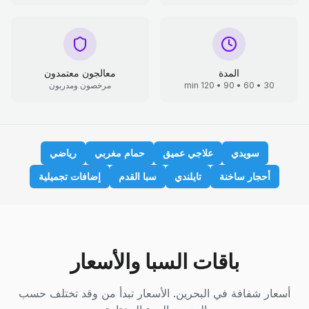
المدة
معالجون معتمدون
30 • 60 • 90 • 120 min
مرخصون ومدربون
سويدي
علاجي عميق
حمام مغربي
رياضي
أحجار ساخنة
تايلندي
سبا القدم
إضافات تجميلية
باقات السبا والأسعار
أسعار شفافة في البحرين. الأسعار تبدأ من وقد تختلف حسب