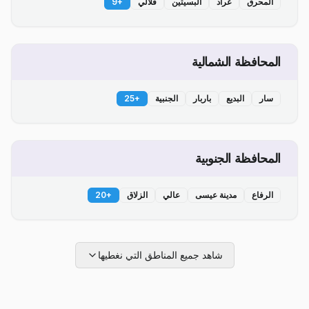
المحرق
عراد
البسيتين
قلالي
+
9
المحافظة الشمالية
سار
البديع
باربار
الجنبية
+
25
المحافظة الجنوبية
الرفاع
مدينة عيسى
عالي
الزلاق
+
20
شاهد جميع المناطق التي نغطيها