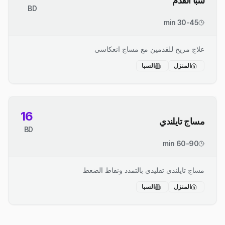
سبا القدم
BD
30-45 min
علاج مريح للقدمين مع مساج انعكاسي
المنزل
السبا
16
مساج تايلندي
BD
60-90 min
مساج تايلندي تقليدي بالتمدد ونقاط الضغط
المنزل
السبا