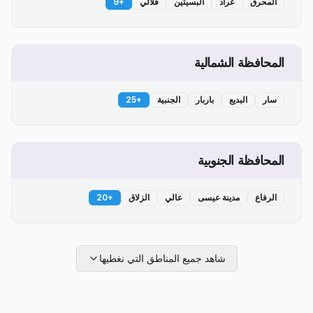
المحرق
عراد
البسيتين
قلالي
+
9
المحافظة الشمالية
سار
البديع
باربار
الجنبية
+
25
المحافظة الجنوبية
الرفاع
مدينة عيسى
عالي
الزلاق
+
20
شاهد جميع المناطق التي نغطيها