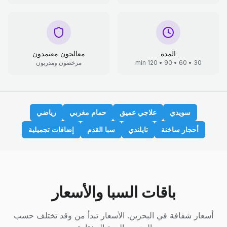
المدة
معالجون معتمدون
30 • 60 • 90 • 120 min
مرخصون ومدربون
سويدي
علاجي عميق
حمام مغربي
رياضي
أحجار ساخنة
تايلندي
سبا القدم
إضافات تجميلية
باقات السبا والأسعار
أسعار شفافة في البحرين. الأسعار تبدأ من وقد تختلف حسب