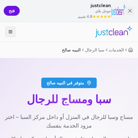
justclean
فتح
جوجل بلاي
4.8 تقييم
الخدمات
سبا الرجال
النبيه صالح
متوفر في النبيه صالح
سبا ومساج للرجال
مساج وسبا للرجال في المنزل أو داخل مركز السبا – اختر
مزود الخدمة بنفسك