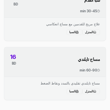
سبا القدم
BD
30-45 min
علاج مريح للقدمين مع مساج انعكاسي
المنزل
السبا
16
مساج تايلندي
BD
60-90 min
مساج تايلندي تقليدي بالتمدد ونقاط الضغط
المنزل
السبا