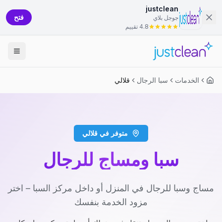
justclean
فتح
جوجل بلاي
4.8 تقييم
الخدمات
سبا الرجال
قلالي
متوفر في قلالي
سبا ومساج للرجال
مساج وسبا للرجال في المنزل أو داخل مركز السبا – اختر
مزود الخدمة بنفسك