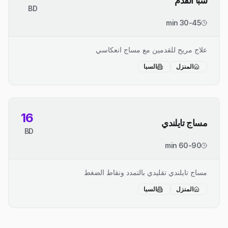
سبا القدم
BD
30-45 min
علاج مريح للقدمين مع مساج انعكاسي
المنزل
السبا
16
مساج تايلندي
BD
60-90 min
مساج تايلندي تقليدي بالتمدد ونقاط الضغط
المنزل
السبا