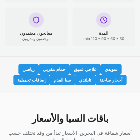
المدة
معالجون معتمدون
30 • 60 • 90 • 120 min
مرخصون ومدربون
سويدي
علاجي عميق
حمام مغربي
رياضي
أحجار ساخنة
تايلندي
سبا القدم
إضافات تجميلية
باقات السبا والأسعار
أسعار شفافة في البحرين. الأسعار تبدأ من وقد تختلف حسب