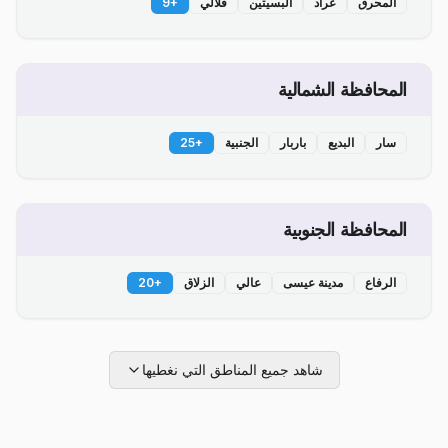
المحرق
عراد
البسيتين
قلالي
+
9
المحافظة الشمالية
سار
البديع
باربار
الجنبية
+
25
المحافظة الجنوبية
الرفاع
مدينة عيسى
عالي
الزلاق
+
20
شاهد جميع المناطق التي نغطيها