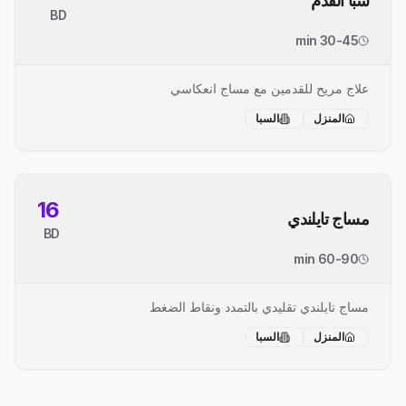
سبا القدم
BD
30-45 min
علاج مريح للقدمين مع مساج انعكاسي
المنزل
السبا
16
مساج تايلندي
BD
60-90 min
مساج تايلندي تقليدي بالتمدد ونقاط الضغط
المنزل
السبا