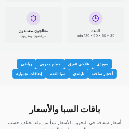
المدة
معالجون معتمدون
30 • 60 • 90 • 120 min
مرخصون ومدربون
سويدي
علاجي عميق
حمام مغربي
رياضي
أحجار ساخنة
تايلندي
سبا القدم
إضافات تجميلية
باقات السبا والأسعار
أسعار شفافة في البحرين. الأسعار تبدأ من وقد تختلف حسب