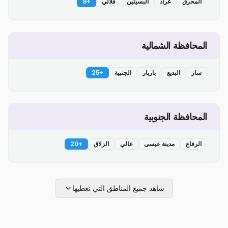
المحرق
عراد
البسيتين
قلالي
+
9
المحافظة الشمالية
سار
البديع
باربار
الجنبية
+
25
المحافظة الجنوبية
الرفاع
مدينة عيسى
عالي
الزلاق
+
20
شاهد جميع المناطق التي نغطيها