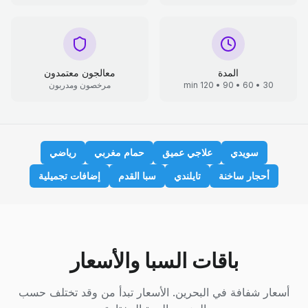
المدة
معالجون معتمدون
30 • 60 • 90 • 120 min
مرخصون ومدربون
سويدي
علاجي عميق
حمام مغربي
رياضي
أحجار ساخنة
تايلندي
سبا القدم
إضافات تجميلية
باقات السبا والأسعار
أسعار شفافة في البحرين. الأسعار تبدأ من وقد تختلف حسب