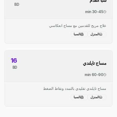
سبا القدم
BD
30-45 min
علاج مريح للقدمين مع مساج انعكاسي
المنزل
السبا
16
مساج تايلندي
BD
60-90 min
مساج تايلندي تقليدي بالتمدد ونقاط الضغط
المنزل
السبا