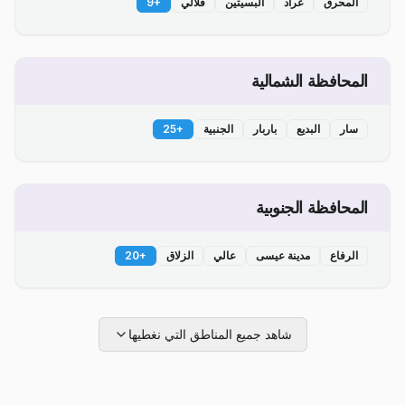
المحرق
عراد
البسيتين
قلالي
+
9
المحافظة الشمالية
سار
البديع
باربار
الجنبية
+
25
المحافظة الجنوبية
الرفاع
مدينة عيسى
عالي
الزلاق
+
20
شاهد جميع المناطق التي نغطيها