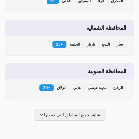
المحرق
عراد
البسيتين
قلالي
+
9
المحافظة الشمالية
سار
البديع
باربار
الجنبية
+
25
المحافظة الجنوبية
الرفاع
مدينة عيسى
عالي
الزلاق
+
20
شاهد جميع المناطق التي نغطيها