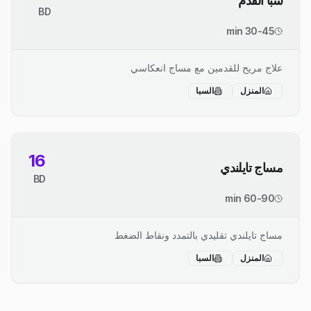
سبا القدم
BD
30-45 min
علاج مريح للقدمين مع مساج انعكاسي
المنزل
السبا
16
مساج تايلندي
BD
60-90 min
مساج تايلندي تقليدي بالتمدد ونقاط الضغط
المنزل
السبا