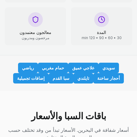
المدة
معالجون معتمدون
30 • 60 • 90 • 120 min
مرخصون ومدربون
سويدي
علاجي عميق
حمام مغربي
رياضي
أحجار ساخنة
تايلندي
سبا القدم
إضافات تجميلية
باقات السبا والأسعار
أسعار شفافة في البحرين. الأسعار تبدأ من وقد تختلف حسب