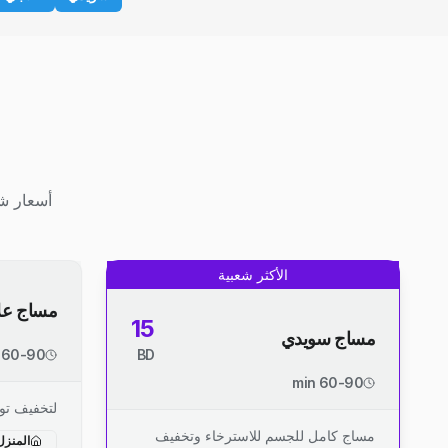
أسعار شف
الأكثر شعبية
مساج عل
15
مساج سويدي
60-90 min
BD
60-90 min
لتخفيف توت
مساج كامل للجسم للاسترخاء وتخفيف
المنزل