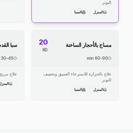
التوتر
المنزل
السبا
20
مساج بالأحجار الساخنة
سبا القدم
BD
30-45 min
60-90 min
علاج بالحرارة للاسترخاء العميق وتخفيف
علاج مريح
التوتر
المنزل
المنزل
السبا