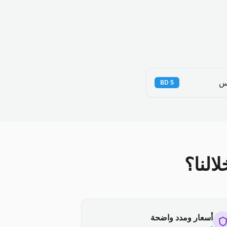
س
BD
5
النا؟
أسعار ومدد واضحة