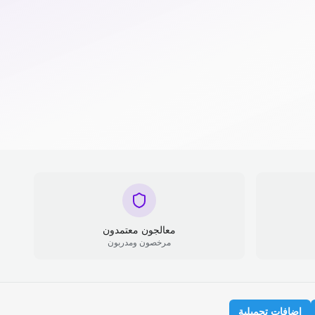
معالجون معتمدون
مرخصون ومدربون
إضافات تجميلية