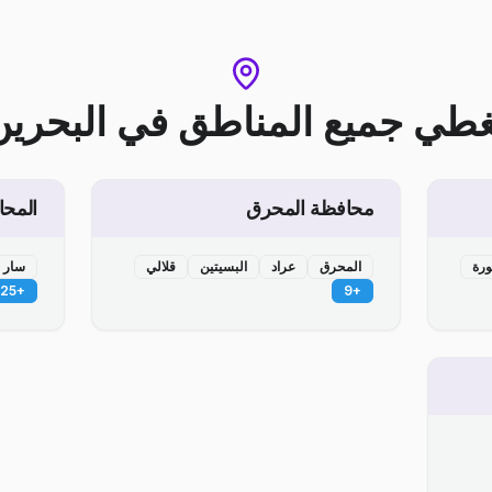
غطي جميع المناطق
في
البحرين
محافظة المحرق
المحا
ورة
المحرق
عراد
البسيتين
قلالي
سار
25
+
9
+