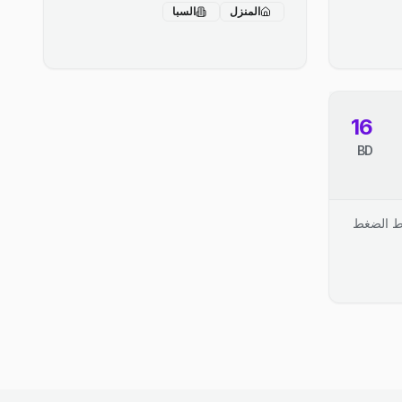
المنزل
السبا
16
BD
اط الضغط