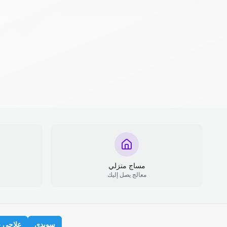
مساج منزلي
معالج يصل إليك
سويدي
علاجي 