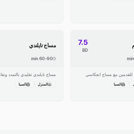
7.5
مساج تايلندي
BD
60-90 min
 للقدمين مع مساج انعكاسي
مساج تايلندي تقليدي بالتمدد ونق
السبا
المنزل
السبا