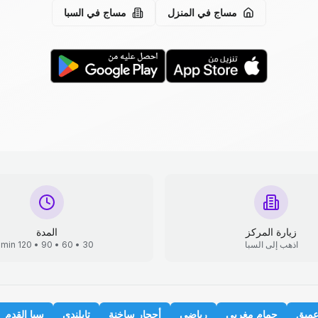
مساج في المنزل
مساج في السبا
زيارة المركز
المدة
اذهب إلى السبا
30 • 60 • 90 • 120 min
عميق
حمام مغربي
رياضي
أحجار ساخنة
تايلندي
سبا القدم