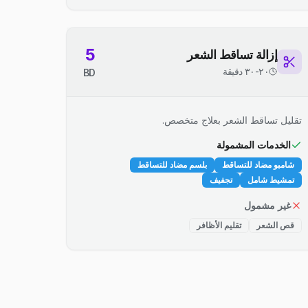
5
إزالة تساقط الشعر
٢٠-٣٠ دقيقة
BD
تقليل تساقط الشعر بعلاج متخصص.
الخدمات المشمولة
شامبو مضاد للتساقط
بلسم مضاد للتساقط
تمشيط شامل
تجفيف
غير مشمول
قص الشعر
تقليم الأظافر