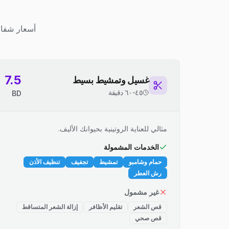
أسعار شفاف
7.5
غسيل وتمشيط بسيط
٤٥-٦٠ دقيقة
BD
مثالي للعناية الروتينية بحيوانك الأليف.
الخدمات المشمولة
حمام وشامبو
تمشيط
تجفيف
تنظيف الأذن
رش العطر
غير مشمول
قص الشعر
تقليم الأظافر
إزالة الشعر المتساقط
قص صحي