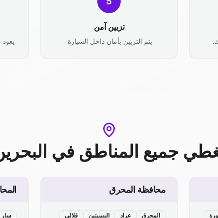
5
تزيين آمن
.
يتم التزيين بأمان داخل السيارة.
يعود ح
غطي جميع المناطق
في
البحرين
محافظة المحرق
المحا
ورة
المحرق
عراد
البسيتين
قلالي
سار