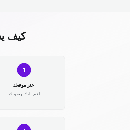
كيف يع
1
اختر موقعك
اختر بلدك ومدينتك.