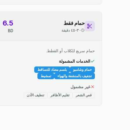
6.5
حمام فقط
٣٠-٤٥ دقيقة
BD
حمام سريع للكلاب أو القطط.
الخدمات المشمولة
حمام وشامبو
بلسم مضاد للتساقط
تجفيف بالمنشفة والهواء
تمشيط
غير مشمول
قص الشعر
تقليم الأظافر
تنظيف الأذن