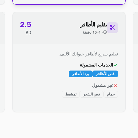
2.5
تقليم الأظافر
١٠-١٥ دقيقة
BD
تقليم سريع لأظافر حيوانك الأليف.
الخدمات المشمولة
قص الأظافر
برد الأظافر
غير مشمول
حمام
قص الشعر
تمشيط