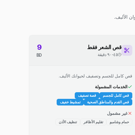
ن الأليف.
9
قص الشعر فقط
٤٥-٩٠ دقيقة
BD
قص كامل للجسم وتصفيف لحيوانك الأليف.
الخدمات المشمولة
قص كامل للجسم
قصة تصفيف
قص القدم والمناطق الصحية
تمشيط خفيف
غير مشمول
حمام وشامبو
تقليم الأظافر
تنظيف الأذن