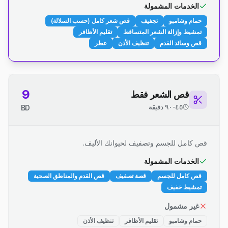
الخدمات المشمولة
حمام وشامبو
تجفيف
قص شعر كامل (حسب السلالة)
تمشيط وإزالة الشعر المتساقط
تقليم الأظافر
قص وسائد القدم
تنظيف الأذن
عطر
9
قص الشعر فقط
٤٥-٩٠ دقيقة
BD
قص كامل للجسم وتصفيف لحيوانك الأليف.
الخدمات المشمولة
قص كامل للجسم
قصة تصفيف
قص القدم والمناطق الصحية
تمشيط خفيف
غير مشمول
حمام وشامبو
تقليم الأظافر
تنظيف الأذن