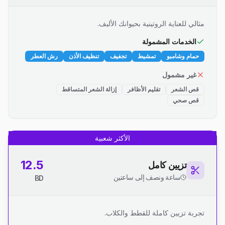
مثالي للعناية الروتينية بحيوانك الأليف.
الخدمات المشمولة
حمام وشامبو
تمشيط
تجفيف
تنظيف الأذن
رش العطر
غير مشمول
قص الشعر
تقليم الأظافر
إزالة الشعر المتساقط
قص صحي
الأكثر شعبية
12.5
تزيين كامل
ساعة ونصف إلى ساعتين
BD
تجربة تزيين كاملة للقطط والكلاب.