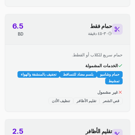
6.5
حمام فقط
٣٠-٤٥ دقيقة
BD
حمام سريع للكلاب أو القطط.
الخدمات المشمولة
حمام وشامبو
بلسم مضاد للتساقط
تجفيف بالمنشفة والهواء
تمشيط
غير مشمول
قص الشعر
تقليم الأظافر
تنظيف الأذن
2.5
تقليم الأظافر