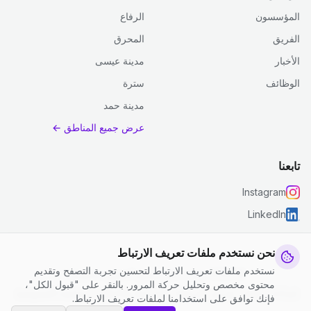
المؤسسون
الرفاع
الفريق
المحرق
الأخبار
مدينة عيسى
الوظائف
سترة
مدينة حمد
عرض جميع المناطق ←
تابعنا
Instagram
LinkedIn
نحن نستخدم ملفات تعريف الارتباط
نستخدم ملفات تعريف الارتباط لتحسين تجربة التصفح وتقديم
© 2026 جست كلين. جميع الحقوق محفوظة.
محتوى مخصص وتحليل حركة المرور. بالنقر على "قبول الكل"،
إعدادات ملفات تعريف الارتباط
|
الشروط والأحكام
|
سياسة الخصوصية
فإنك توافق على استخدامنا لملفات تعريف الارتباط.