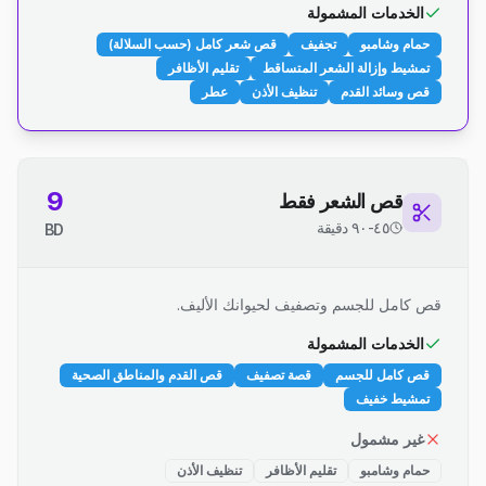
الخدمات المشمولة
حمام وشامبو
تجفيف
قص شعر كامل (حسب السلالة)
تمشيط وإزالة الشعر المتساقط
تقليم الأظافر
قص وسائد القدم
تنظيف الأذن
عطر
9
قص الشعر فقط
٤٥-٩٠ دقيقة
BD
قص كامل للجسم وتصفيف لحيوانك الأليف.
الخدمات المشمولة
قص كامل للجسم
قصة تصفيف
قص القدم والمناطق الصحية
تمشيط خفيف
غير مشمول
حمام وشامبو
تقليم الأظافر
تنظيف الأذن