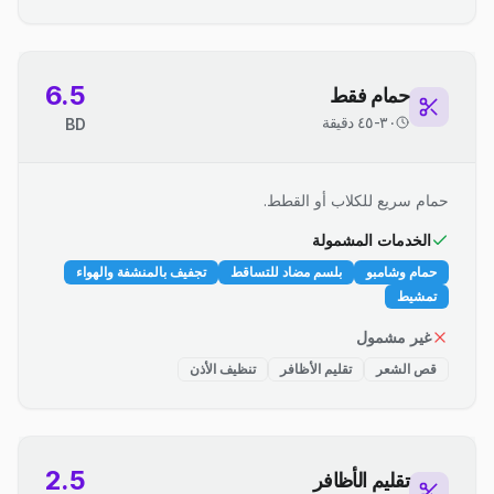
6.5
حمام فقط
٣٠-٤٥ دقيقة
BD
حمام سريع للكلاب أو القطط.
الخدمات المشمولة
حمام وشامبو
بلسم مضاد للتساقط
تجفيف بالمنشفة والهواء
تمشيط
غير مشمول
قص الشعر
تقليم الأظافر
تنظيف الأذن
2.5
تقليم الأظافر