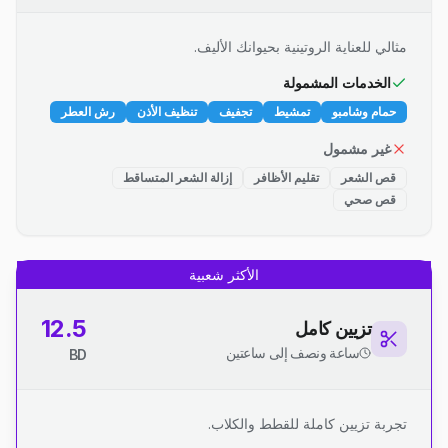
مثالي للعناية الروتينية بحيوانك الأليف.
الخدمات المشمولة
حمام وشامبو
تمشيط
تجفيف
تنظيف الأذن
رش العطر
غير مشمول
قص الشعر
تقليم الأظافر
إزالة الشعر المتساقط
قص صحي
الأكثر شعبية
12.5
تزيين كامل
ساعة ونصف إلى ساعتين
BD
تجربة تزيين كاملة للقطط والكلاب.