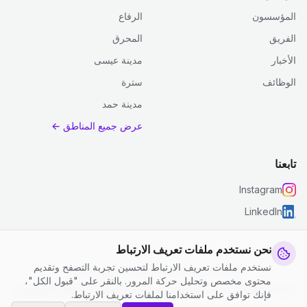
المؤسسون
الرفاع
الفريق
المحرق
الأخبار
مدينة عيسى
الوظائف
سترة
مدينة حمد
عرض جميع المناطق ←
تابعنا
Instagram
LinkedIn
نحن نستخدم ملفات تعريف الارتباط
نستخدم ملفات تعريف الارتباط لتحسين تجربة التصفح وتقديم
© 2026 جست كلين. جميع الحقوق محفوظة.
محتوى مخصص وتحليل حركة المرور. بالنقر على "قبول الكل"،
إعدادات ملفات تعريف الارتباط
|
الشروط والأحكام
|
سياسة الخصوصية
فإنك توافق على استخدامنا لملفات تعريف الارتباط.