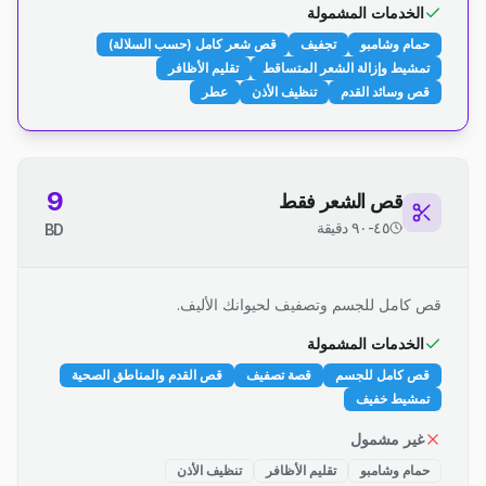
الخدمات المشمولة
حمام وشامبو
تجفيف
قص شعر كامل (حسب السلالة)
تمشيط وإزالة الشعر المتساقط
تقليم الأظافر
قص وسائد القدم
تنظيف الأذن
عطر
9
قص الشعر فقط
٤٥-٩٠ دقيقة
BD
قص كامل للجسم وتصفيف لحيوانك الأليف.
الخدمات المشمولة
قص كامل للجسم
قصة تصفيف
قص القدم والمناطق الصحية
تمشيط خفيف
غير مشمول
حمام وشامبو
تقليم الأظافر
تنظيف الأذن