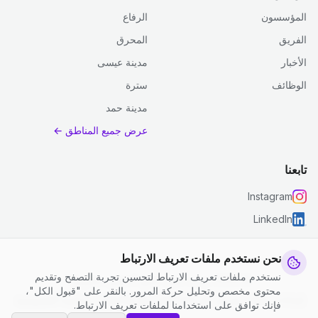
المؤسسون
الرفاع
الفريق
المحرق
الأخبار
مدينة عيسى
الوظائف
سترة
مدينة حمد
عرض جميع المناطق ←
تابعنا
Instagram
LinkedIn
نحن نستخدم ملفات تعريف الارتباط
نستخدم ملفات تعريف الارتباط لتحسين تجربة التصفح وتقديم
© 2026 جست كلين. جميع الحقوق محفوظة.
محتوى مخصص وتحليل حركة المرور. بالنقر على "قبول الكل"،
إعدادات ملفات تعريف الارتباط
|
الشروط والأحكام
|
سياسة الخصوصية
فإنك توافق على استخدامنا لملفات تعريف الارتباط.