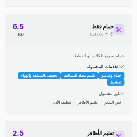
6.5
حمام فقط
٣٠-٤٥ دقيقة
BD
حمام سريع للكلاب أو القطط.
الخدمات المشمولة
حمام وشامبو
بلسم مضاد للتساقط
تجفيف بالمنشفة والهواء
تمشيط
غير مشمول
قص الشعر
تقليم الأظافر
تنظيف الأذن
2.5
تقليم الأظافر