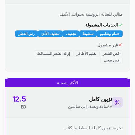
مثالي للعناية الروتينية بحيوانك الأليف.
الخدمات المشمولة
حمام وشامبو
تمشيط
تجفيف
تنظيف الأذن
رش العطر
غير مشمول
قص الشعر
تقليم الأظافر
إزالة الشعر المتساقط
قص صحي
الأكثر شعبية
12.5
تزيين كامل
ساعة ونصف إلى ساعتين
BD
تجربة تزيين كاملة للقطط والكلاب.