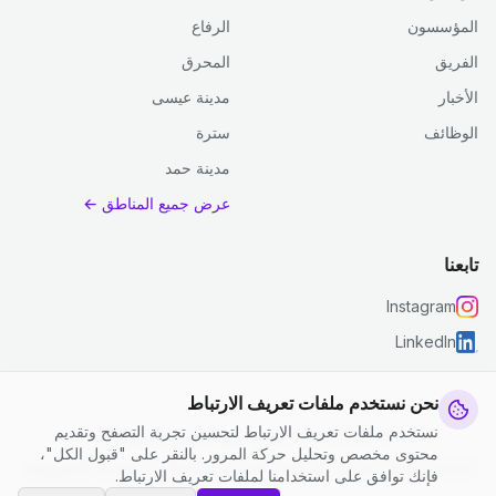
المؤسسون
الرفاع
الفريق
المحرق
الأخبار
مدينة عيسى
الوظائف
سترة
مدينة حمد
عرض جميع المناطق ←
تابعنا
Instagram
LinkedIn
نحن نستخدم ملفات تعريف الارتباط
نستخدم ملفات تعريف الارتباط لتحسين تجربة التصفح وتقديم
© 2026 جست كلين. جميع الحقوق محفوظة.
محتوى مخصص وتحليل حركة المرور. بالنقر على "قبول الكل"،
إعدادات ملفات تعريف الارتباط
|
الشروط والأحكام
|
سياسة الخصوصية
فإنك توافق على استخدامنا لملفات تعريف الارتباط.