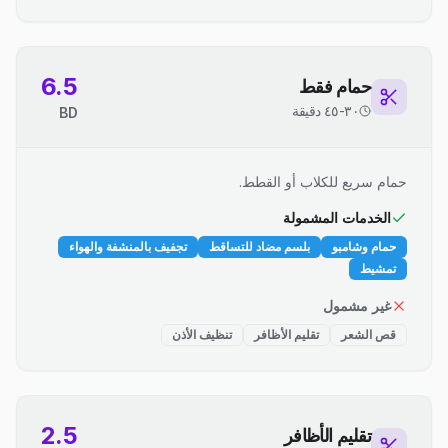
6.5
حمام فقط
٣٠-٤٥ دقيقة
BD
حمام سريع للكلاب أو القطط.
الخدمات المشمولة
حمام وشامبو
بلسم مضاد للتساقط
تجفيف بالمنشفة والهواء
تمشيط
غير مشمول
قص الشعر
تقليم الأظافر
تنظيف الأذن
2.5
تقليم الأظافر