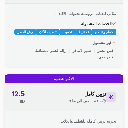
مثالي للعناية الروتينية بحيوانك الأليف.
الخدمات المشمولة
حمام وشامبو
تمشيط
تجفيف
تنظيف الأذن
رش العطر
غير مشمول
قص الشعر
تقليم الأظافر
إزالة الشعر المتساقط
قص صحي
الأكثر شعبية
12.5
تزيين كامل
ساعة ونصف إلى ساعتين
BD
تجربة تزيين كاملة للقطط والكلاب.