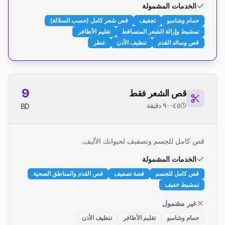
الخدمات المشمولة
حمام وشامبو
تجفيف
قص شعر كامل (حسب السلالة)
تمشيط وإزالة الشعر المتساقط
تقليم الأظافر
قص وسائد القدم
تنظيف الأذن
عطر
9
قص الشعر فقط
٤٥-٩٠ دقيقة
BD
قص كامل للجسم وتصفيف لحيوانك الأليف.
الخدمات المشمولة
قص كامل للجسم
قصة تصفيف
قص القدم والمناطق الصحية
تمشيط خفيف
غير مشمول
حمام وشامبو
تقليم الأظافر
تنظيف الأذن