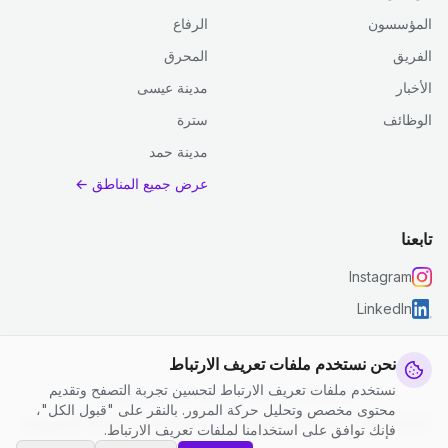
المؤسسون
الرفاع
الفريق
المحرق
الأخبار
مدينة عيسى
الوظائف
سترة
مدينة حمد
عرض جميع المناطق ←
تابعنا
Instagram
LinkedIn
نحن نستخدم ملفات تعريف الارتباط
نستخدم ملفات تعريف الارتباط لتحسين تجربة التصفح وتقديم
© 2026 جست كلين. جميع الحقوق محفوظة.
محتوى مخصص وتحليل حركة المرور. بالنقر على "قبول الكل"،
إعدادات ملفات تعريف الارتباط
|
الشروط والأحكام
|
سياسة الخصوصية
فإنك توافق على استخدامنا لملفات تعريف الارتباط.