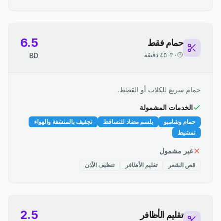
6.5
حمام فقط
٣٠-٤٥ دقيقة
BD
حمام سريع للكلاب أو القطط.
الخدمات المشمولة
حمام وشامبو
بلسم مضاد للتساقط
تجفيف بالمنشفة والهواء
تمشيط
غير مشمول
قص الشعر
تقليم الأظافر
تنظيف الأذن
2.5
تقليم الأظافر