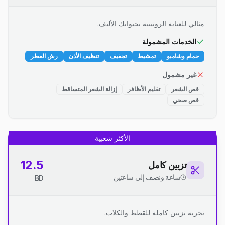
مثالي للعناية الروتينية بحيوانك الأليف.
الخدمات المشمولة
حمام وشامبو
تمشيط
تجفيف
تنظيف الأذن
رش العطر
غير مشمول
قص الشعر
تقليم الأظافر
إزالة الشعر المتساقط
قص صحي
الأكثر شعبية
12.5
تزيين كامل
ساعة ونصف إلى ساعتين
BD
تجربة تزيين كاملة للقطط والكلاب.