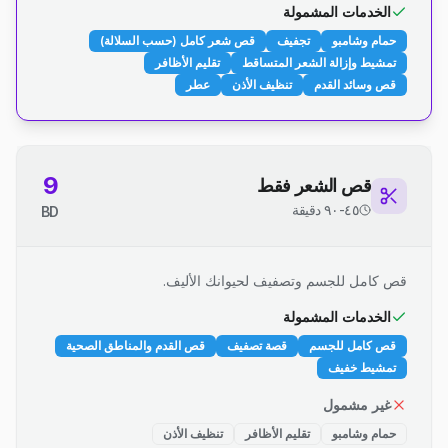
الخدمات المشمولة
حمام وشامبو
تجفيف
قص شعر كامل (حسب السلالة)
تمشيط وإزالة الشعر المتساقط
تقليم الأظافر
قص وسائد القدم
تنظيف الأذن
عطر
9
قص الشعر فقط
٤٥-٩٠ دقيقة
BD
قص كامل للجسم وتصفيف لحيوانك الأليف.
الخدمات المشمولة
قص كامل للجسم
قصة تصفيف
قص القدم والمناطق الصحية
تمشيط خفيف
غير مشمول
حمام وشامبو
تقليم الأظافر
تنظيف الأذن