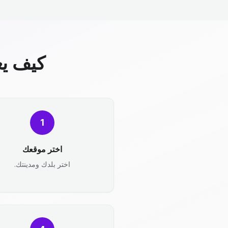
كيف يع
1
اختر موقعك
اختر بلدك ومدينتك.