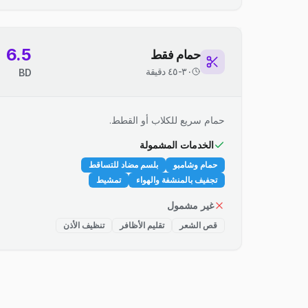
6.5
حمام فقط
٣٠-٤٥ دقيقة
BD
حمام سريع للكلاب أو القطط.
الخدمات المشمولة
حمام وشامبو
بلسم مضاد للتساقط
تجفيف بالمنشفة والهواء
تمشيط
غير مشمول
قص الشعر
تقليم الأظافر
تنظيف الأذن