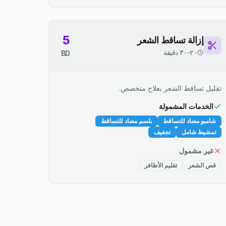
5
إزالة تساقط الشعر
٢٠-٣٠ دقيقة
BD
تقليل تساقط الشعر بعلاج متخصص.
الخدمات المشمولة
شامبو مضاد للتساقط
بلسم مضاد للتساقط
تمشيط شامل
تجفيف
غير مشمول
قص الشعر
تقليم الأظافر