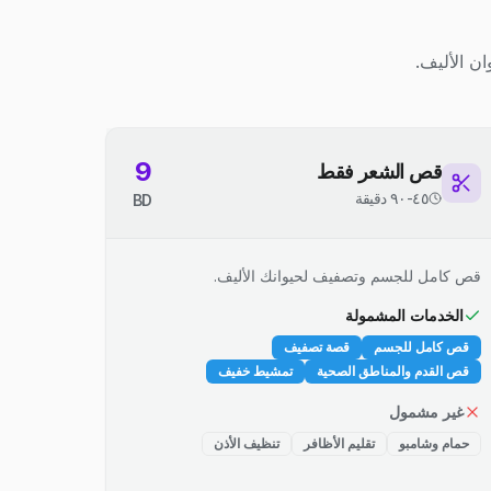
ن الأليف.
9
قص الشعر فقط
٤٥-٩٠ دقيقة
BD
قص كامل للجسم وتصفيف لحيوانك الأليف.
الخدمات المشمولة
قص كامل للجسم
قصة تصفيف
قص القدم والمناطق الصحية
تمشيط خفيف
غير مشمول
حمام وشامبو
تقليم الأظافر
تنظيف الأذن