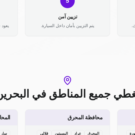
5
تزيين آمن
.
يتم التزيين بأمان داخل السيارة.
يعود ح
غطي جميع المناطق
في
البحرين
محافظة المحرق
المحا
ورة
المحرق
عراد
البسيتين
قلالي
سار