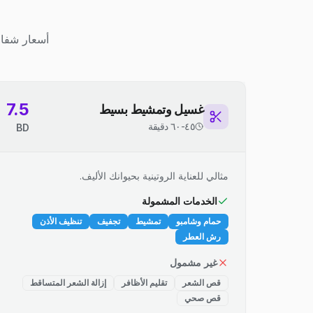
أسعار شفاف
7.5
غسيل وتمشيط بسيط
٤٥-٦٠ دقيقة
BD
مثالي للعناية الروتينية بحيوانك الأليف.
الخدمات المشمولة
حمام وشامبو
تمشيط
تجفيف
تنظيف الأذن
رش العطر
غير مشمول
قص الشعر
تقليم الأظافر
إزالة الشعر المتساقط
قص صحي