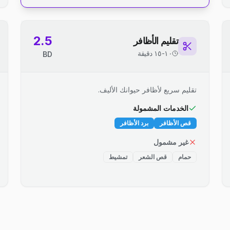
2.5
تقليم الأظافر
١٠-١٥ دقيقة
BD
تقليم سريع لأظافر حيوانك الأليف.
الخدمات المشمولة
قص الأظافر
برد الأظافر
غير مشمول
حمام
قص الشعر
تمشيط