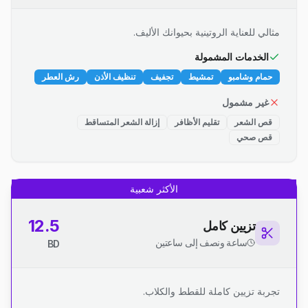
مثالي للعناية الروتينية بحيوانك الأليف.
الخدمات المشمولة
حمام وشامبو
تمشيط
تجفيف
تنظيف الأذن
رش العطر
غير مشمول
قص الشعر
تقليم الأظافر
إزالة الشعر المتساقط
قص صحي
الأكثر شعبية
12.5
تزيين كامل
ساعة ونصف إلى ساعتين
BD
تجربة تزيين كاملة للقطط والكلاب.