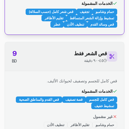
الخدمات المشمولة
حمام وشامبو
تجفيف
قص شعر كامل (حسب السلالة)
تمشيط وإزالة الشعر المتساقط
تقليم الأظافر
قص وسائد القدم
تنظيف الأذن
عطر
9
قص الشعر فقط
٤٥-٩٠ دقيقة
BD
قص كامل للجسم وتصفيف لحيوانك الأليف.
الخدمات المشمولة
قص كامل للجسم
قصة تصفيف
قص القدم والمناطق الصحية
تمشيط خفيف
غير مشمول
حمام وشامبو
تقليم الأظافر
تنظيف الأذن