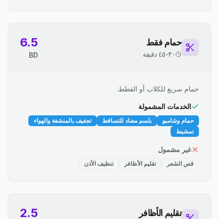
6.5
حمام فقط
٣٠-٤٥ دقيقة
BD
حمام سريع للكلاب أو القطط.
الخدمات المشمولة
حمام وشامبو
بلسم مضاد للتساقط
تجفيف بالمنشفة والهواء
تمشيط
غير مشمول
قص الشعر
تقليم الأظافر
تنظيف الأذن
2.5
تقليم الأظافر