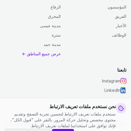
المؤسسون
الرفاع
الفريق
المحرق
الأخبار
مدينة عيسى
الوظائف
سترة
مدينة حمد
عرض جميع المناطق ←
تابعنا
Instagram
LinkedIn
نحن نستخدم ملفات تعريف الارتباط
نستخدم ملفات تعريف الارتباط لتحسين تجربة التصفح وتقديم
© 2026 جست كلين. جميع الحقوق محفوظة.
محتوى مخصص وتحليل حركة المرور. بالنقر على "قبول الكل"،
إعدادات ملفات تعريف الارتباط
|
الشروط والأحكام
|
سياسة الخصوصية
فإنك توافق على استخدامنا لملفات تعريف الارتباط.