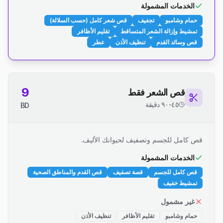
الخدمات المشمولة
حمام وشامبو
تجفيف
قص شعر كامل (حسب السلالة)
تمشيط وإزالة الشعر المتساقط
تقليم الأظافر
قص وسائد القدم
تنظيف الأذن
عطر
9
قص الشعر فقط
٤٥-٩٠ دقيقة
BD
قص كامل للجسم وتصفيف لحيوانك الأليف.
الخدمات المشمولة
قص كامل للجسم
قصة تصفيف
قص القدم والمناطق الصحية
تمشيط خفيف
غير مشمول
حمام وشامبو
تقليم الأظافر
تنظيف الأذن