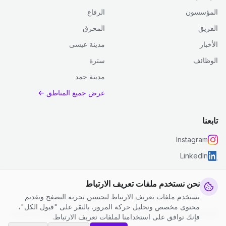
المؤسسون
الرفاع
الفريق
المحرق
الأخبار
مدينة عيسى
الوظائف
سترة
مدينة حمد
عرض جميع المناطق ←
تابعنا
Instagram
LinkedIn
نحن نستخدم ملفات تعريف الارتباط
نستخدم ملفات تعريف الارتباط لتحسين تجربة التصفح وتقديم
© 2026 جست كلين. جميع الحقوق محفوظة.
محتوى مخصص وتحليل حركة المرور. بالنقر على "قبول الكل"،
إعدادات ملفات تعريف الارتباط
|
الشروط والأحكام
|
سياسة الخصوصية
فإنك توافق على استخدامنا لملفات تعريف الارتباط.