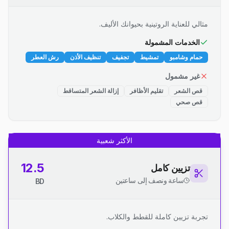
مثالي للعناية الروتينية بحيوانك الأليف.
الخدمات المشمولة
حمام وشامبو
تمشيط
تجفيف
تنظيف الأذن
رش العطر
غير مشمول
قص الشعر
تقليم الأظافر
إزالة الشعر المتساقط
قص صحي
الأكثر شعبية
12.5
تزيين كامل
ساعة ونصف إلى ساعتين
BD
تجربة تزيين كاملة للقطط والكلاب.