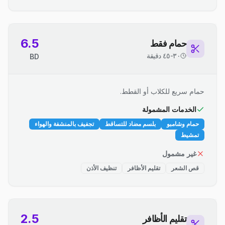
6.5
حمام فقط
٣٠-٤٥ دقيقة
BD
حمام سريع للكلاب أو القطط.
الخدمات المشمولة
حمام وشامبو
بلسم مضاد للتساقط
تجفيف بالمنشفة والهواء
تمشيط
غير مشمول
قص الشعر
تقليم الأظافر
تنظيف الأذن
2.5
تقليم الأظافر