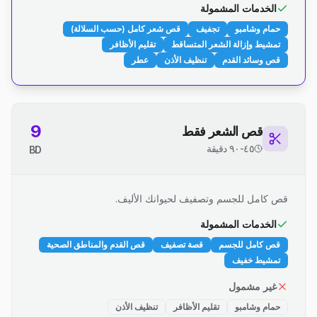
الخدمات المشمولة
حمام وشامبو
تجفيف
قص شعر كامل (حسب السلالة)
تمشيط وإزالة الشعر المتساقط
تقليم الأظافر
قص وسائد القدم
تنظيف الأذن
عطر
9
قص الشعر فقط
٤٥-٩٠ دقيقة
BD
قص كامل للجسم وتصفيف لحيوانك الأليف.
الخدمات المشمولة
قص كامل للجسم
قصة تصفيف
قص القدم والمناطق الصحية
تمشيط خفيف
غير مشمول
حمام وشامبو
تقليم الأظافر
تنظيف الأذن