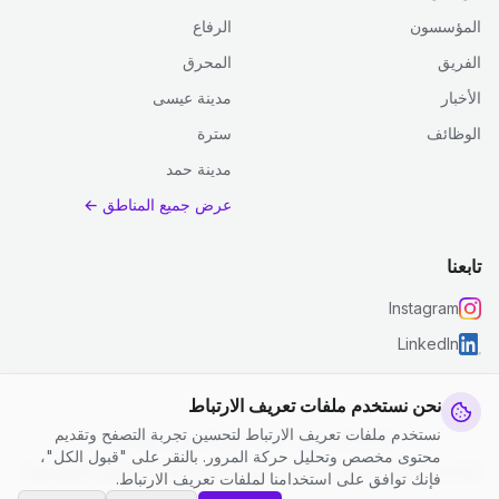
المؤسسون
الرفاع
الفريق
المحرق
الأخبار
مدينة عيسى
الوظائف
سترة
مدينة حمد
عرض جميع المناطق ←
تابعنا
Instagram
LinkedIn
نحن نستخدم ملفات تعريف الارتباط
نستخدم ملفات تعريف الارتباط لتحسين تجربة التصفح وتقديم
© 2026 جست كلين. جميع الحقوق محفوظة.
محتوى مخصص وتحليل حركة المرور. بالنقر على "قبول الكل"،
إعدادات ملفات تعريف الارتباط
|
الشروط والأحكام
|
سياسة الخصوصية
فإنك توافق على استخدامنا لملفات تعريف الارتباط.