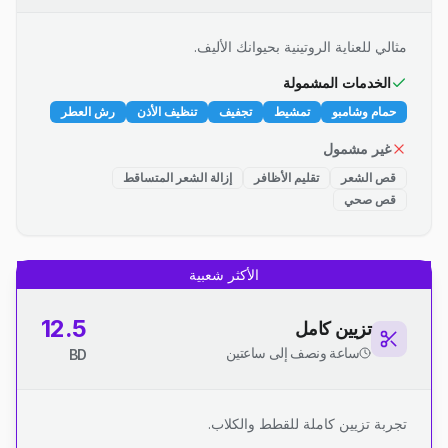
مثالي للعناية الروتينية بحيوانك الأليف.
الخدمات المشمولة
حمام وشامبو
تمشيط
تجفيف
تنظيف الأذن
رش العطر
غير مشمول
قص الشعر
تقليم الأظافر
إزالة الشعر المتساقط
قص صحي
الأكثر شعبية
12.5
تزيين كامل
ساعة ونصف إلى ساعتين
BD
تجربة تزيين كاملة للقطط والكلاب.