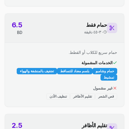
6.5
حمام فقط
٣٠-٤٥ دقيقة
BD
حمام سريع للكلاب أو القطط.
الخدمات المشمولة
حمام وشامبو
بلسم مضاد للتساقط
تجفيف بالمنشفة والهواء
تمشيط
غير مشمول
قص الشعر
تقليم الأظافر
تنظيف الأذن
2.5
تقليم الأظافر