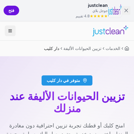
justclean
فتح
جوجل بلاي
4.8 تقييم
الخدمات
تزيين الحيوانات الأليفة
دار كليب
متوفر في دار كليب
تزيين الحيوانات الأليفة عند
منزلك
امنح كلبك أو قطتك تجربة تزيين احترافية دون مغادرة
المنزل. اختر مزود خدمة معتمد يصل إليك بسيارة مجهزة