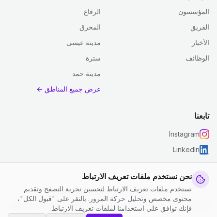
المؤسسون
الرفاع
الفريق
المحرق
الأخبار
مدينة عيسى
الوظائف
سترة
مدينة حمد
عرض جميع المناطق ←
تابعنا
Instagram
LinkedIn
نحن نستخدم ملفات تعريف الارتباط
نستخدم ملفات تعريف الارتباط لتحسين تجربة التصفح وتقديم
© 2026 جست كلين. جميع الحقوق محفوظة.
محتوى مخصص وتحليل حركة المرور. بالنقر على "قبول الكل"،
إعدادات ملفات تعريف الارتباط
|
الشروط والأحكام
|
سياسة الخصوصية
فإنك توافق على استخدامنا لملفات تعريف الارتباط.