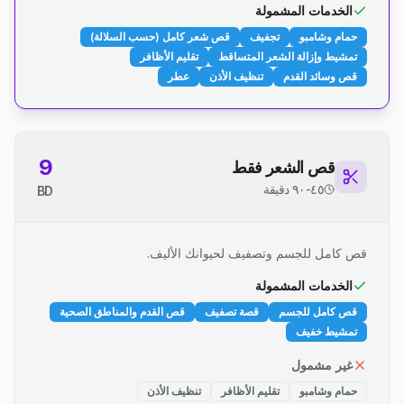
الخدمات المشمولة
حمام وشامبو
تجفيف
قص شعر كامل (حسب السلالة)
تمشيط وإزالة الشعر المتساقط
تقليم الأظافر
قص وسائد القدم
تنظيف الأذن
عطر
9
قص الشعر فقط
٤٥-٩٠ دقيقة
BD
قص كامل للجسم وتصفيف لحيوانك الأليف.
الخدمات المشمولة
قص كامل للجسم
قصة تصفيف
قص القدم والمناطق الصحية
تمشيط خفيف
غير مشمول
حمام وشامبو
تقليم الأظافر
تنظيف الأذن