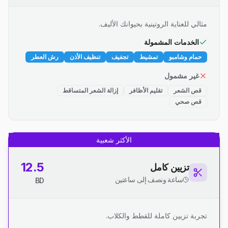
مثالي للعناية الروتينية بحيوانك الأليف.
الخدمات المشمولة
حمام وشامبو
تمشيط
تجفيف
تنظيف الأذن
رش العطر
غير مشمول
قص الشعر
تقليم الأظافر
إزالة الشعر المتساقط
قص صحي
الأكثر شعبية
12.5
تزيين كامل
ساعة ونصف إلى ساعتين
BD
تجربة تزيين كاملة للقطط والكلاب.