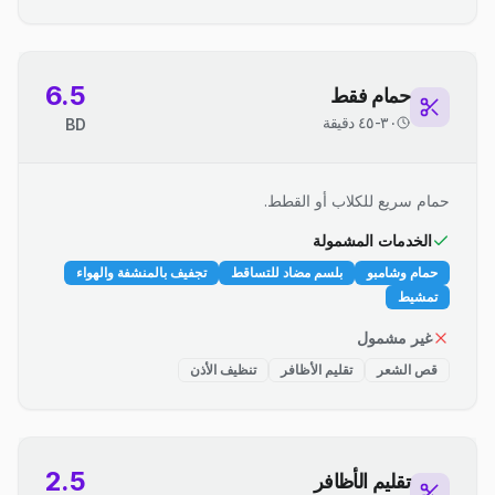
6.5
حمام فقط
٣٠-٤٥ دقيقة
BD
حمام سريع للكلاب أو القطط.
الخدمات المشمولة
حمام وشامبو
بلسم مضاد للتساقط
تجفيف بالمنشفة والهواء
تمشيط
غير مشمول
قص الشعر
تقليم الأظافر
تنظيف الأذن
2.5
تقليم الأظافر