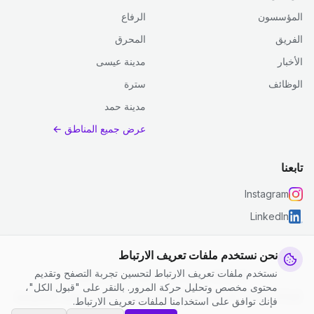
المؤسسون
الرفاع
الفريق
المحرق
الأخبار
مدينة عيسى
الوظائف
سترة
مدينة حمد
عرض جميع المناطق ←
تابعنا
Instagram
LinkedIn
نحن نستخدم ملفات تعريف الارتباط
نستخدم ملفات تعريف الارتباط لتحسين تجربة التصفح وتقديم
© 2026 جست كلين. جميع الحقوق محفوظة.
محتوى مخصص وتحليل حركة المرور. بالنقر على "قبول الكل"،
إعدادات ملفات تعريف الارتباط
|
الشروط والأحكام
|
سياسة الخصوصية
فإنك توافق على استخدامنا لملفات تعريف الارتباط.