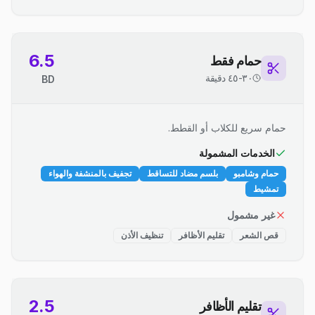
6.5
حمام فقط
٣٠-٤٥ دقيقة
BD
حمام سريع للكلاب أو القطط.
الخدمات المشمولة
حمام وشامبو
بلسم مضاد للتساقط
تجفيف بالمنشفة والهواء
تمشيط
غير مشمول
قص الشعر
تقليم الأظافر
تنظيف الأذن
2.5
تقليم الأظافر