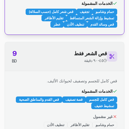
الخدمات المشمولة
حمام وشامبو
تجفيف
قص شعر كامل (حسب السلالة)
تمشيط وإزالة الشعر المتساقط
تقليم الأظافر
قص وسائد القدم
تنظيف الأذن
عطر
9
قص الشعر فقط
٤٥-٩٠ دقيقة
BD
قص كامل للجسم وتصفيف لحيوانك الأليف.
الخدمات المشمولة
قص كامل للجسم
قصة تصفيف
قص القدم والمناطق الصحية
تمشيط خفيف
غير مشمول
حمام وشامبو
تقليم الأظافر
تنظيف الأذن