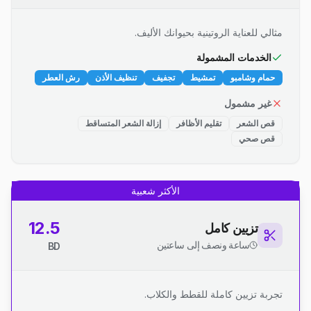
مثالي للعناية الروتينية بحيوانك الأليف.
الخدمات المشمولة
حمام وشامبو
تمشيط
تجفيف
تنظيف الأذن
رش العطر
غير مشمول
قص الشعر
تقليم الأظافر
إزالة الشعر المتساقط
قص صحي
الأكثر شعبية
12.5
تزيين كامل
ساعة ونصف إلى ساعتين
BD
تجربة تزيين كاملة للقطط والكلاب.