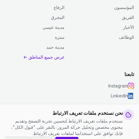
المؤسسون
الرفاع
الفريق
المحرق
الأخبار
مدينة عيسى
الوظائف
سترة
مدينة حمد
عرض جميع المناطق ←
تابعنا
Instagram
LinkedIn
نحن نستخدم ملفات تعريف الارتباط
نستخدم ملفات تعريف الارتباط لتحسين تجربة التصفح وتقديم
© 2026 جست كلين. جميع الحقوق محفوظة.
محتوى مخصص وتحليل حركة المرور. بالنقر على "قبول الكل"،
إعدادات ملفات تعريف الارتباط
|
الشروط والأحكام
|
سياسة الخصوصية
فإنك توافق على استخدامنا لملفات تعريف الارتباط.