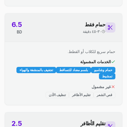
6.5
حمام فقط
٣٠-٤٥ دقيقة
BD
حمام سريع للكلاب أو القطط.
الخدمات المشمولة
حمام وشامبو
بلسم مضاد للتساقط
تجفيف بالمنشفة والهواء
تمشيط
غير مشمول
قص الشعر
تقليم الأظافر
تنظيف الأذن
2.5
تقليم الأظافر