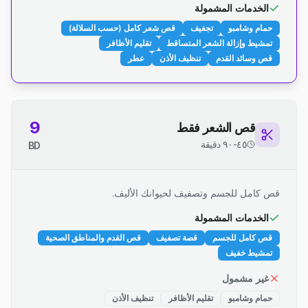
الخدمات المشمولة
حمام وشامبو
تجفيف
قص شعر كامل (حسب السلالة)
تمشيط وإزالة الشعر المتساقط
تقليم الأظافر
قص وسائد القدم
تنظيف الأذن
عطر
9
قص الشعر فقط
٤٥-٩٠ دقيقة
BD
قص كامل للجسم وتصفيف لحيوانك الأليف.
الخدمات المشمولة
قص كامل للجسم
قصة تصفيف
قص القدم والمناطق الصحية
تمشيط خفيف
غير مشمول
حمام وشامبو
تقليم الأظافر
تنظيف الأذن