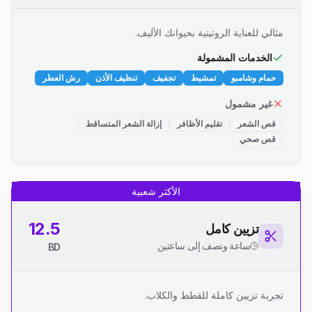
مثالي للعناية الروتينية بحيوانك الأليف.
الخدمات المشمولة
حمام وشامبو
تمشيط
تجفيف
تنظيف الأذن
رش العطر
غير مشمول
قص الشعر
تقليم الأظافر
إزالة الشعر المتساقط
قص صحي
الأكثر شعبية
12.5
تزيين كامل
ساعة ونصف إلى ساعتين
BD
تجربة تزيين كاملة للقطط والكلاب.