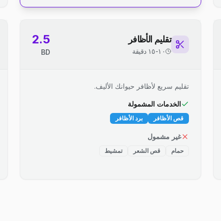
2.5
تقليم الأظافر
١٠-١٥ دقيقة
BD
تقليم سريع لأظافر حيوانك الأليف.
الخدمات المشمولة
قص الأظافر
برد الأظافر
غير مشمول
حمام
قص الشعر
تمشيط