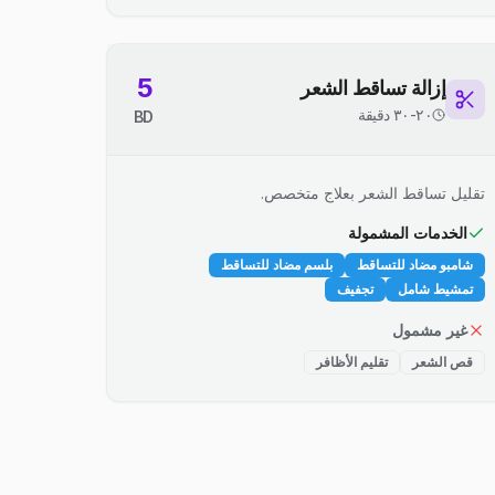
5
إزالة تساقط الشعر
٢٠-٣٠ دقيقة
BD
تقليل تساقط الشعر بعلاج متخصص.
الخدمات المشمولة
شامبو مضاد للتساقط
بلسم مضاد للتساقط
تمشيط شامل
تجفيف
غير مشمول
قص الشعر
تقليم الأظافر