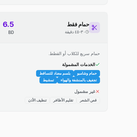
6.5
حمام فقط
٣٠-٤٥ دقيقة
BD
حمام سريع للكلاب أو القطط.
الخدمات المشمولة
حمام وشامبو
بلسم مضاد للتساقط
تجفيف بالمنشفة والهواء
تمشيط
غير مشمول
قص الشعر
تقليم الأظافر
تنظيف الأذن