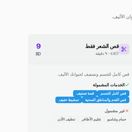
ن الأليف.
9
قص الشعر فقط
٤٥-٩٠ دقيقة
BD
قص كامل للجسم وتصفيف لحيوانك الأليف.
الخدمات المشمولة
قص كامل للجسم
قصة تصفيف
قص القدم والمناطق الصحية
تمشيط خفيف
غير مشمول
حمام وشامبو
تقليم الأظافر
تنظيف الأذن