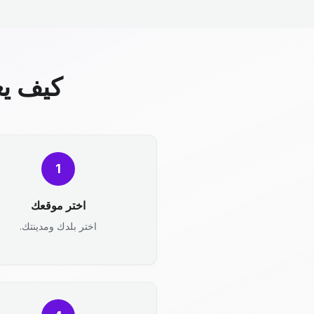
كيف يع
1
اختر موقعك
اختر بلدك ومدينتك.