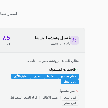
أسعار شفاف
7.5
غسيل وتمشيط بسيط
٤٥-٦٠ دقيقة
BD
مثالي للعناية الروتينية بحيوانك الأليف.
الخدمات المشمولة
حمام وشامبو
تمشيط
تجفيف
تنظيف الأذن
رش العطر
غير مشمول
قص الشعر
تقليم الأظافر
إزالة الشعر المتساقط
قص صحي