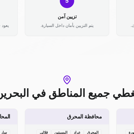
5
تزيين آمن
.
يتم التزيين بأمان داخل السيارة.
يعود ح
غطي جميع المناطق
في
البحرين
محافظة المحرق
المحا
ورة
المحرق
عراد
البسيتين
قلالي
سار