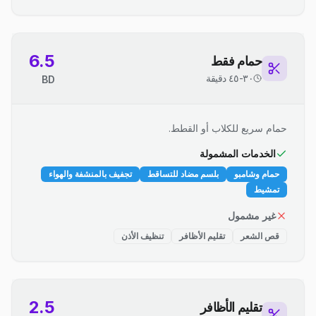
6.5
حمام فقط
٣٠-٤٥ دقيقة
BD
حمام سريع للكلاب أو القطط.
الخدمات المشمولة
حمام وشامبو
بلسم مضاد للتساقط
تجفيف بالمنشفة والهواء
تمشيط
غير مشمول
قص الشعر
تقليم الأظافر
تنظيف الأذن
2.5
تقليم الأظافر