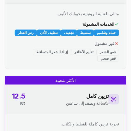
مثالي للعناية الروتينية بحيوانك الأليف.
الخدمات المشمولة
حمام وشامبو
تمشيط
تجفيف
تنظيف الأذن
رش العطر
غير مشمول
قص الشعر
تقليم الأظافر
إزالة الشعر المتساقط
قص صحي
الأكثر شعبية
12.5
تزيين كامل
ساعة ونصف إلى ساعتين
BD
تجربة تزيين كاملة للقطط والكلاب.