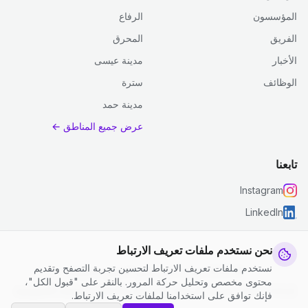
المؤسسون
الرفاع
الفريق
المحرق
الأخبار
مدينة عيسى
الوظائف
سترة
مدينة حمد
عرض جميع المناطق ←
تابعنا
Instagram
LinkedIn
نحن نستخدم ملفات تعريف الارتباط
نستخدم ملفات تعريف الارتباط لتحسين تجربة التصفح وتقديم
© 2026 جست كلين. جميع الحقوق محفوظة.
محتوى مخصص وتحليل حركة المرور. بالنقر على "قبول الكل"،
إعدادات ملفات تعريف الارتباط
|
الشروط والأحكام
|
سياسة الخصوصية
فإنك توافق على استخدامنا لملفات تعريف الارتباط.