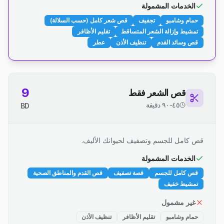
الخدمات المشمولة
حمام وشامبو
تجفيف
قص شعر كامل (حسب السلالة)
تمشيط وإزالة الشعر المتساقط
تقليم الأظافر
قص وسائد القدم
تنظيف الأذن
عطر
9
قص الشعر فقط
٤٥-٩٠ دقيقة
BD
قص كامل للجسم وتصفيف لحيوانك الأليف.
الخدمات المشمولة
قص كامل للجسم
قصة تصفيف
قص القدم والمناطق الصحية
تمشيط خفيف
غير مشمول
حمام وشامبو
تقليم الأظافر
تنظيف الأذن