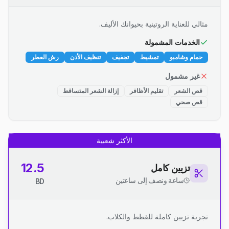
مثالي للعناية الروتينية بحيوانك الأليف.
الخدمات المشمولة
حمام وشامبو
تمشيط
تجفيف
تنظيف الأذن
رش العطر
غير مشمول
قص الشعر
تقليم الأظافر
إزالة الشعر المتساقط
قص صحي
الأكثر شعبية
12.5
تزيين كامل
ساعة ونصف إلى ساعتين
BD
تجربة تزيين كاملة للقطط والكلاب.