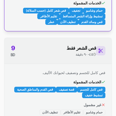
الخدمات المشمولة
حمام وشامبو
تجفيف
قص شعر كامل (حسب السلالة)
تمشيط وإزالة الشعر المتساقط
تقليم الأظافر
قص وسائد القدم
تنظيف الأذن
عطر
9
قص الشعر فقط
٤٥-٩٠ دقيقة
BD
قص كامل للجسم وتصفيف لحيوانك الأليف.
الخدمات المشمولة
قص كامل للجسم
قصة تصفيف
قص القدم والمناطق الصحية
تمشيط خفيف
غير مشمول
حمام وشامبو
تقليم الأظافر
تنظيف الأذن