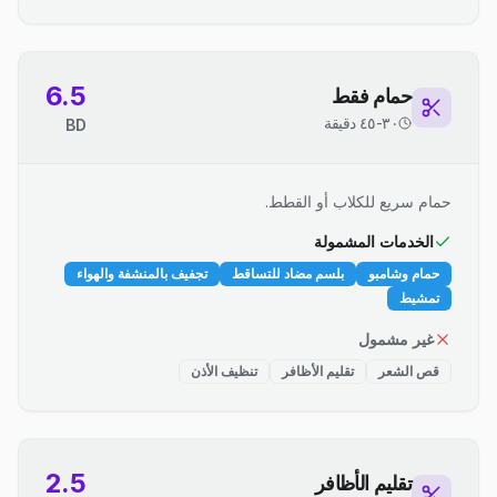
6.5
حمام فقط
٣٠-٤٥ دقيقة
BD
حمام سريع للكلاب أو القطط.
الخدمات المشمولة
حمام وشامبو
بلسم مضاد للتساقط
تجفيف بالمنشفة والهواء
تمشيط
غير مشمول
قص الشعر
تقليم الأظافر
تنظيف الأذن
2.5
تقليم الأظافر