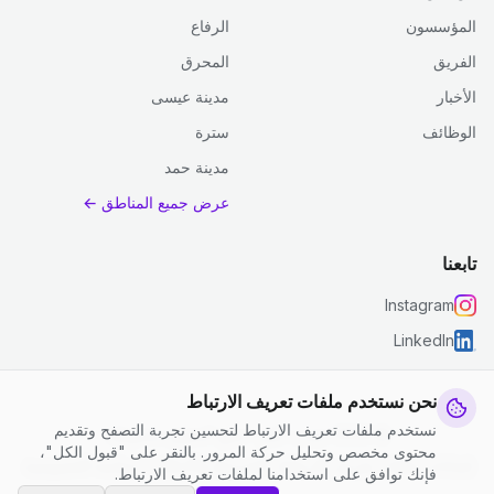
المؤسسون
الرفاع
الفريق
المحرق
الأخبار
مدينة عيسى
الوظائف
سترة
مدينة حمد
عرض جميع المناطق ←
تابعنا
Instagram
LinkedIn
نحن نستخدم ملفات تعريف الارتباط
نستخدم ملفات تعريف الارتباط لتحسين تجربة التصفح وتقديم
© 2026 جست كلين. جميع الحقوق محفوظة.
محتوى مخصص وتحليل حركة المرور. بالنقر على "قبول الكل"،
إعدادات ملفات تعريف الارتباط
|
الشروط والأحكام
|
سياسة الخصوصية
فإنك توافق على استخدامنا لملفات تعريف الارتباط.