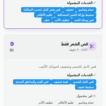
الخدمات المشمولة
حمام وشامبو
تجفيف
قص شعر كامل (حسب السلالة)
تمشيط وإزالة الشعر المتساقط
تقليم الأظافر
قص وسائد القدم
تنظيف الأذن
عطر
9
قص الشعر فقط
٤٥-٩٠ دقيقة
BD
قص كامل للجسم وتصفيف لحيوانك الأليف.
الخدمات المشمولة
قص كامل للجسم
قصة تصفيف
قص القدم والمناطق الصحية
تمشيط خفيف
غير مشمول
حمام وشامبو
تقليم الأظافر
تنظيف الأذن