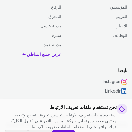
المؤسسون
الرفاع
الفريق
المحرق
الأخبار
مدينة عيسى
الوظائف
سترة
مدينة حمد
عرض جميع المناطق ←
تابعنا
Instagram
LinkedIn
نحن نستخدم ملفات تعريف الارتباط
نستخدم ملفات تعريف الارتباط لتحسين تجربة التصفح وتقديم
© 2026 جست كلين. جميع الحقوق محفوظة.
محتوى مخصص وتحليل حركة المرور. بالنقر على "قبول الكل"،
إعدادات ملفات تعريف الارتباط
|
الشروط والأحكام
|
سياسة الخصوصية
فإنك توافق على استخدامنا لملفات تعريف الارتباط.