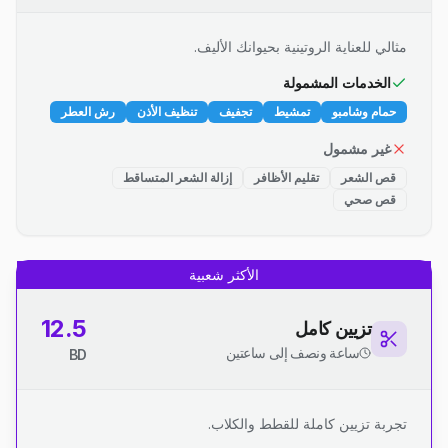
مثالي للعناية الروتينية بحيوانك الأليف.
الخدمات المشمولة
حمام وشامبو
تمشيط
تجفيف
تنظيف الأذن
رش العطر
غير مشمول
قص الشعر
تقليم الأظافر
إزالة الشعر المتساقط
قص صحي
الأكثر شعبية
12.5
تزيين كامل
ساعة ونصف إلى ساعتين
BD
تجربة تزيين كاملة للقطط والكلاب.