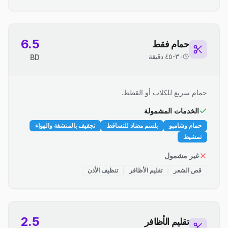
6.5
حمام فقط
٣٠-٤٥ دقيقة
BD
حمام سريع للكلاب أو القطط.
الخدمات المشمولة
حمام وشامبو
بلسم مضاد للتساقط
تجفيف بالمنشفة والهواء
تمشيط
غير مشمول
قص الشعر
تقليم الأظافر
تنظيف الأذن
2.5
تقليم الأظافر