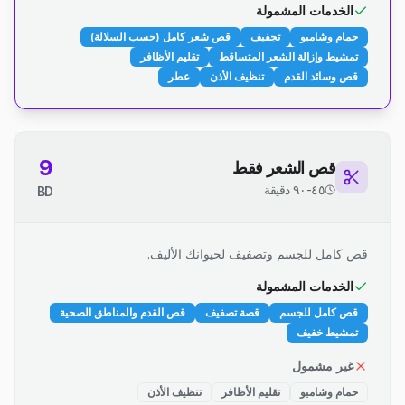
الخدمات المشمولة
حمام وشامبو
تجفيف
قص شعر كامل (حسب السلالة)
تمشيط وإزالة الشعر المتساقط
تقليم الأظافر
قص وسائد القدم
تنظيف الأذن
عطر
9
قص الشعر فقط
٤٥-٩٠ دقيقة
BD
قص كامل للجسم وتصفيف لحيوانك الأليف.
الخدمات المشمولة
قص كامل للجسم
قصة تصفيف
قص القدم والمناطق الصحية
تمشيط خفيف
غير مشمول
حمام وشامبو
تقليم الأظافر
تنظيف الأذن