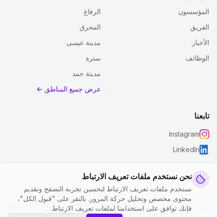
المؤسسون
الرفاع
الفريق
المحرق
الأخبار
مدينة عيسى
الوظائف
سترة
مدينة حمد
عرض جميع المناطق ←
تابعنا
Instagram
LinkedIn
نحن نستخدم ملفات تعريف الارتباط
نستخدم ملفات تعريف الارتباط لتحسين تجربة التصفح وتقديم
© 2026 جست كلين. جميع الحقوق محفوظة.
محتوى مخصص وتحليل حركة المرور. بالنقر على "قبول الكل"،
إعدادات ملفات تعريف الارتباط
|
الشروط والأحكام
|
سياسة الخصوصية
فإنك توافق على استخدامنا لملفات تعريف الارتباط.