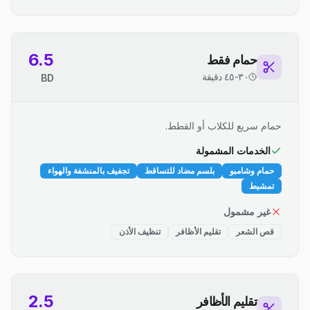
6.5
حمام فقط
٣٠-٤٥ دقيقة
BD
حمام سريع للكلاب أو القطط.
الخدمات المشمولة
حمام وشامبو
بلسم مضاد للتساقط
تجفيف بالمنشفة والهواء
تمشيط
غير مشمول
قص الشعر
تقليم الأظافر
تنظيف الأذن
2.5
تقليم الأظافر