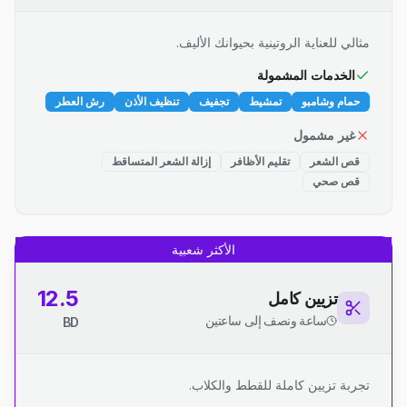
مثالي للعناية الروتينية بحيوانك الأليف.
الخدمات المشمولة
حمام وشامبو
تمشيط
تجفيف
تنظيف الأذن
رش العطر
غير مشمول
قص الشعر
تقليم الأظافر
إزالة الشعر المتساقط
قص صحي
الأكثر شعبية
12.5
تزيين كامل
ساعة ونصف إلى ساعتين
BD
تجربة تزيين كاملة للقطط والكلاب.