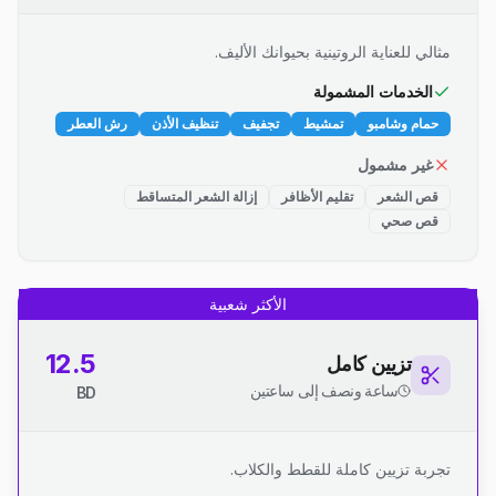
مثالي للعناية الروتينية بحيوانك الأليف.
الخدمات المشمولة
حمام وشامبو
تمشيط
تجفيف
تنظيف الأذن
رش العطر
غير مشمول
قص الشعر
تقليم الأظافر
إزالة الشعر المتساقط
قص صحي
الأكثر شعبية
12.5
تزيين كامل
ساعة ونصف إلى ساعتين
BD
تجربة تزيين كاملة للقطط والكلاب.