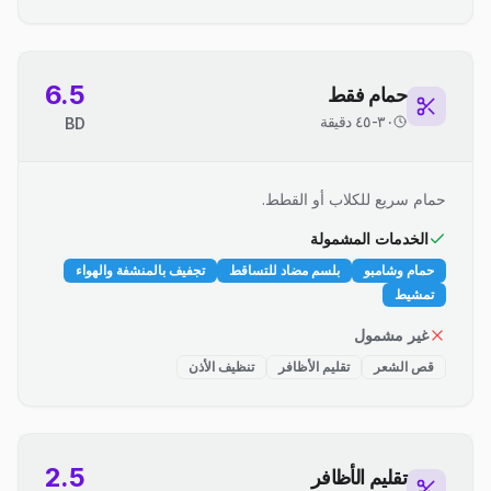
6.5
حمام فقط
٣٠-٤٥ دقيقة
BD
حمام سريع للكلاب أو القطط.
الخدمات المشمولة
حمام وشامبو
بلسم مضاد للتساقط
تجفيف بالمنشفة والهواء
تمشيط
غير مشمول
قص الشعر
تقليم الأظافر
تنظيف الأذن
2.5
تقليم الأظافر