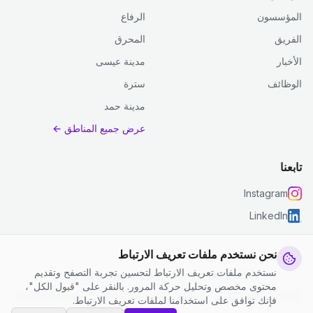
المؤسسون
الرفاع
الفريق
المحرق
الأخبار
مدينة عيسى
الوظائف
سترة
مدينة حمد
عرض جميع المناطق ←
تابعنا
Instagram
LinkedIn
نحن نستخدم ملفات تعريف الارتباط
نستخدم ملفات تعريف الارتباط لتحسين تجربة التصفح وتقديم
© 2026 جست كلين. جميع الحقوق محفوظة.
محتوى مخصص وتحليل حركة المرور. بالنقر على "قبول الكل"،
إعدادات ملفات تعريف الارتباط
|
الشروط والأحكام
|
سياسة الخصوصية
فإنك توافق على استخدامنا لملفات تعريف الارتباط.