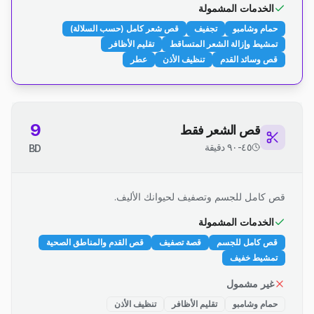
الخدمات المشمولة
حمام وشامبو
تجفيف
قص شعر كامل (حسب السلالة)
تمشيط وإزالة الشعر المتساقط
تقليم الأظافر
قص وسائد القدم
تنظيف الأذن
عطر
9
قص الشعر فقط
٤٥-٩٠ دقيقة
BD
قص كامل للجسم وتصفيف لحيوانك الأليف.
الخدمات المشمولة
قص كامل للجسم
قصة تصفيف
قص القدم والمناطق الصحية
تمشيط خفيف
غير مشمول
حمام وشامبو
تقليم الأظافر
تنظيف الأذن