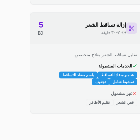
5
إزالة تساقط الشعر
٢٠-٣٠ دقيقة
BD
تقليل تساقط الشعر بعلاج متخصص.
الخدمات المشمولة
شامبو مضاد للتساقط
بلسم مضاد للتساقط
تمشيط شامل
تجفيف
غير مشمول
قص الشعر
تقليم الأظافر