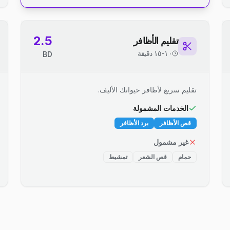
2.5
تقليم الأظافر
١٠-١٥ دقيقة
BD
تقليم سريع لأظافر حيوانك الأليف.
الخدمات المشمولة
قص الأظافر
برد الأظافر
غير مشمول
حمام
قص الشعر
تمشيط