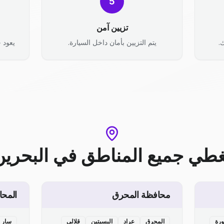
5
تزيين آمن
.
يتم التزيين بأمان داخل السيارة.
يعود ح
غطي جميع المناطق
في
البحرين
محافظة المحرق
المحا
ورة
المحرق
عراد
البسيتين
قلالي
سار