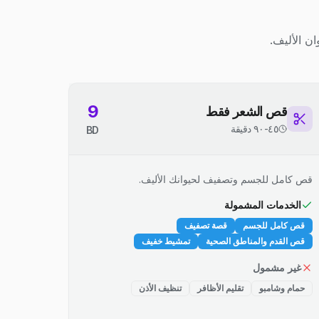
ن الأليف.
9
قص الشعر فقط
٤٥-٩٠ دقيقة
BD
قص كامل للجسم وتصفيف لحيوانك الأليف.
الخدمات المشمولة
قص كامل للجسم
قصة تصفيف
قص القدم والمناطق الصحية
تمشيط خفيف
غير مشمول
حمام وشامبو
تقليم الأظافر
تنظيف الأذن