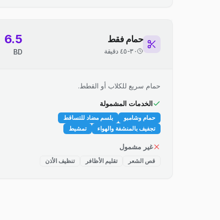
6.5
حمام فقط
٣٠-٤٥ دقيقة
BD
حمام سريع للكلاب أو القطط.
الخدمات المشمولة
حمام وشامبو
بلسم مضاد للتساقط
تجفيف بالمنشفة والهواء
تمشيط
غير مشمول
قص الشعر
تقليم الأظافر
تنظيف الأذن