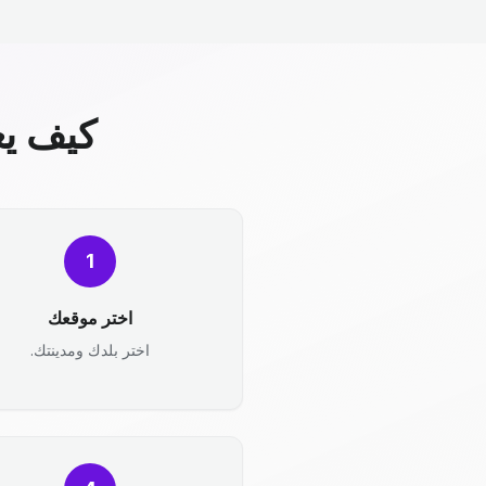
كيف يع
1
اختر موقعك
اختر بلدك ومدينتك.