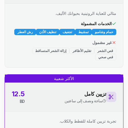
مثالي للعناية الروتينية بحيوانك الأليف.
الخدمات المشمولة
حمام وشامبو
تمشيط
تجفيف
تنظيف الأذن
رش العطر
غير مشمول
قص الشعر
تقليم الأظافر
إزالة الشعر المتساقط
قص صحي
الأكثر شعبية
12.5
تزيين كامل
ساعة ونصف إلى ساعتين
BD
تجربة تزيين كاملة للقطط والكلاب.