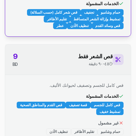
الخدمات المشمولة
حمام وشامبو
تجفيف
قص شعر كامل (حسب السلالة)
تمشيط وإزالة الشعر المتساقط
تقليم الأظافر
قص وسائد القدم
تنظيف الأذن
عطر
9
قص الشعر فقط
٤٥-٩٠ دقيقة
BD
قص كامل للجسم وتصفيف لحيوانك الأليف.
الخدمات المشمولة
قص كامل للجسم
قصة تصفيف
قص القدم والمناطق الصحية
تمشيط خفيف
غير مشمول
حمام وشامبو
تقليم الأظافر
تنظيف الأذن