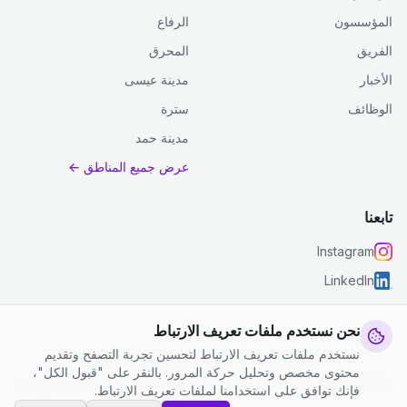
المؤسسون
الرفاع
الفريق
المحرق
الأخبار
مدينة عيسى
الوظائف
سترة
مدينة حمد
عرض جميع المناطق ←
تابعنا
Instagram
LinkedIn
نحن نستخدم ملفات تعريف الارتباط
نستخدم ملفات تعريف الارتباط لتحسين تجربة التصفح وتقديم
© 2026 جست كلين. جميع الحقوق محفوظة.
محتوى مخصص وتحليل حركة المرور. بالنقر على "قبول الكل"،
إعدادات ملفات تعريف الارتباط
|
الشروط والأحكام
|
سياسة الخصوصية
فإنك توافق على استخدامنا لملفات تعريف الارتباط.