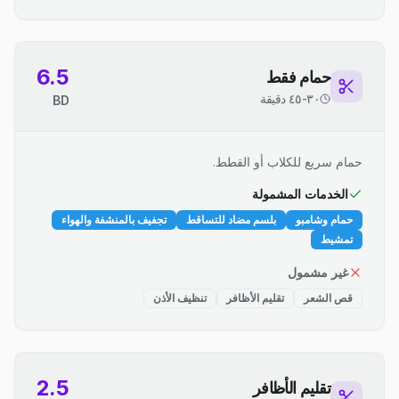
6.5
حمام فقط
٣٠-٤٥ دقيقة
BD
حمام سريع للكلاب أو القطط.
الخدمات المشمولة
حمام وشامبو
بلسم مضاد للتساقط
تجفيف بالمنشفة والهواء
تمشيط
غير مشمول
قص الشعر
تقليم الأظافر
تنظيف الأذن
2.5
تقليم الأظافر