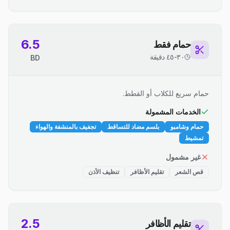
6.5
حمام فقط
٣٠-٤٥ دقيقة
BD
حمام سريع للكلاب أو القطط.
الخدمات المشمولة
حمام وشامبو
بلسم مضاد للتساقط
تجفيف بالمنشفة والهواء
تمشيط
غير مشمول
قص الشعر
تقليم الأظافر
تنظيف الأذن
2.5
تقليم الأظافر