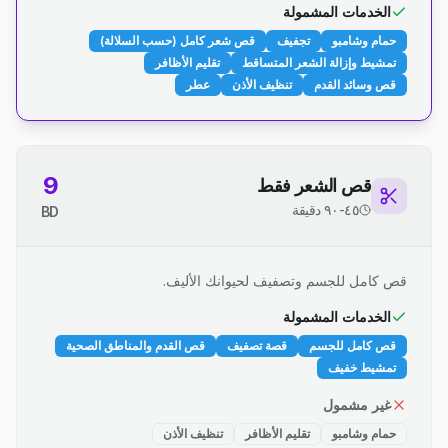
الخدمات المشمولة
حمام وشامبو
تجفيف
قص شعر كامل (حسب السلالة)
تمشيط وإزالة الشعر المتساقط
تقليم الأظافر
قص وسائد القدم
تنظيف الأذن
عطر
9
قص الشعر فقط
٤٥-٩٠ دقيقة
BD
قص كامل للجسم وتصفيف لحيوانك الأليف.
الخدمات المشمولة
قص كامل للجسم
قصة تصفيف
قص القدم والمناطق الصحية
تمشيط خفيف
غير مشمول
حمام وشامبو
تقليم الأظافر
تنظيف الأذن