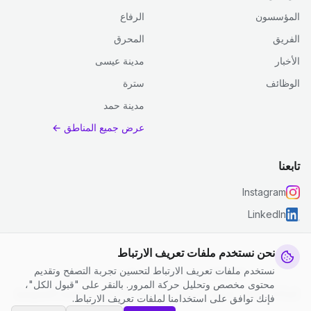
المؤسسون
الرفاع
الفريق
المحرق
الأخبار
مدينة عيسى
الوظائف
سترة
مدينة حمد
عرض جميع المناطق ←
تابعنا
Instagram
LinkedIn
نحن نستخدم ملفات تعريف الارتباط
نستخدم ملفات تعريف الارتباط لتحسين تجربة التصفح وتقديم
© 2026 جست كلين. جميع الحقوق محفوظة.
محتوى مخصص وتحليل حركة المرور. بالنقر على "قبول الكل"،
إعدادات ملفات تعريف الارتباط
|
الشروط والأحكام
|
سياسة الخصوصية
فإنك توافق على استخدامنا لملفات تعريف الارتباط.