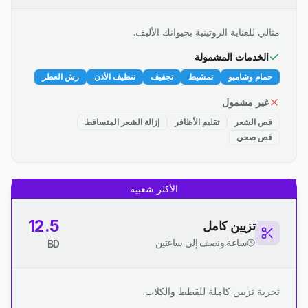
مثالي للعناية الروتينية بحيوانك الأليف.
الخدمات المشمولة
حمام وشامبو
تمشيط
تجفيف
تنظيف الأذن
رش العطر
غير مشمول
قص الشعر
تقليم الأظافر
إزالة الشعر المتساقط
قص صحي
الأكثر شعبية
12.5
تزيين كامل
ساعة ونصف إلى ساعتين
BD
تجربة تزيين كاملة للقطط والكلاب.