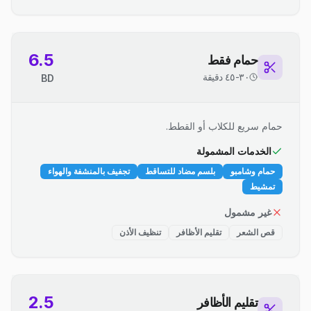
6.5
حمام فقط
٣٠-٤٥ دقيقة
BD
حمام سريع للكلاب أو القطط.
الخدمات المشمولة
حمام وشامبو
بلسم مضاد للتساقط
تجفيف بالمنشفة والهواء
تمشيط
غير مشمول
قص الشعر
تقليم الأظافر
تنظيف الأذن
2.5
تقليم الأظافر