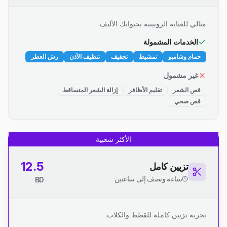
مثالي للعناية الروتينية بحيوانك الأليف.
الخدمات المشمولة
حمام وشامبو
تمشيط
تجفيف
تنظيف الأذن
رش العطر
غير مشمول
قص الشعر
تقليم الأظافر
إزالة الشعر المتساقط
قص صحي
الأكثر شعبية
12.5
تزيين كامل
ساعة ونصف إلى ساعتين
BD
تجربة تزيين كاملة للقطط والكلاب.