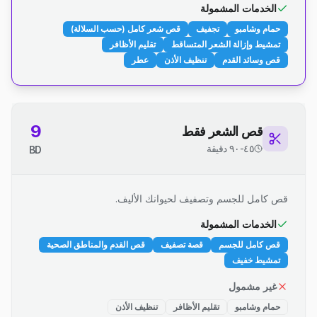
الخدمات المشمولة
حمام وشامبو
تجفيف
قص شعر كامل (حسب السلالة)
تمشيط وإزالة الشعر المتساقط
تقليم الأظافر
قص وسائد القدم
تنظيف الأذن
عطر
9
قص الشعر فقط
٤٥-٩٠ دقيقة
BD
قص كامل للجسم وتصفيف لحيوانك الأليف.
الخدمات المشمولة
قص كامل للجسم
قصة تصفيف
قص القدم والمناطق الصحية
تمشيط خفيف
غير مشمول
حمام وشامبو
تقليم الأظافر
تنظيف الأذن