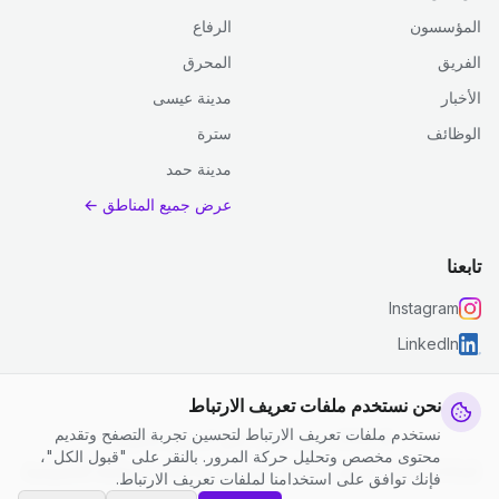
المؤسسون
الرفاع
الفريق
المحرق
الأخبار
مدينة عيسى
الوظائف
سترة
مدينة حمد
عرض جميع المناطق ←
تابعنا
Instagram
LinkedIn
نحن نستخدم ملفات تعريف الارتباط
نستخدم ملفات تعريف الارتباط لتحسين تجربة التصفح وتقديم
© 2026 جست كلين. جميع الحقوق محفوظة.
محتوى مخصص وتحليل حركة المرور. بالنقر على "قبول الكل"،
إعدادات ملفات تعريف الارتباط
|
الشروط والأحكام
|
سياسة الخصوصية
فإنك توافق على استخدامنا لملفات تعريف الارتباط.