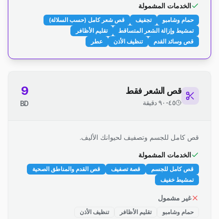
الخدمات المشمولة
حمام وشامبو
تجفيف
قص شعر كامل (حسب السلالة)
تمشيط وإزالة الشعر المتساقط
تقليم الأظافر
قص وسائد القدم
تنظيف الأذن
عطر
9
قص الشعر فقط
٤٥-٩٠ دقيقة
BD
قص كامل للجسم وتصفيف لحيوانك الأليف.
الخدمات المشمولة
قص كامل للجسم
قصة تصفيف
قص القدم والمناطق الصحية
تمشيط خفيف
غير مشمول
حمام وشامبو
تقليم الأظافر
تنظيف الأذن