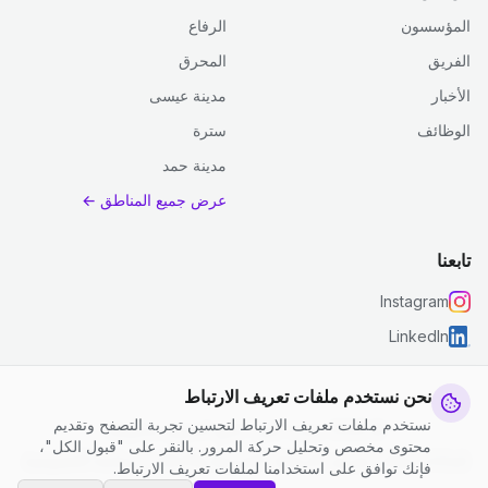
المؤسسون
الرفاع
الفريق
المحرق
الأخبار
مدينة عيسى
الوظائف
سترة
مدينة حمد
عرض جميع المناطق ←
تابعنا
Instagram
LinkedIn
نحن نستخدم ملفات تعريف الارتباط
نستخدم ملفات تعريف الارتباط لتحسين تجربة التصفح وتقديم
© 2026 جست كلين. جميع الحقوق محفوظة.
محتوى مخصص وتحليل حركة المرور. بالنقر على "قبول الكل"،
إعدادات ملفات تعريف الارتباط
|
الشروط والأحكام
|
سياسة الخصوصية
فإنك توافق على استخدامنا لملفات تعريف الارتباط.