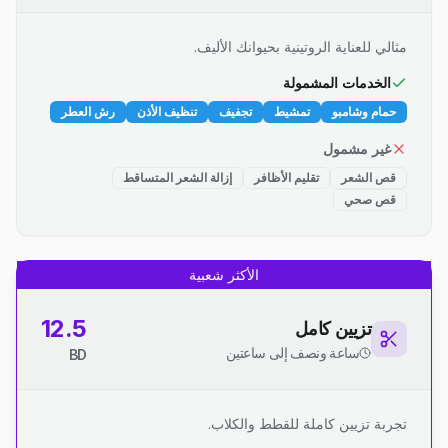
مثالي للعناية الروتينية بحيوانك الأليف.
الخدمات المشمولة
حمام وشامبو
تمشيط
تجفيف
تنظيف الأذن
رش العطر
غير مشمول
قص الشعر
تقليم الأظافر
إزالة الشعر المتساقط
قص صحي
الأكثر شعبية
12.5
تزيين كامل
ساعة ونصف إلى ساعتين
BD
تجربة تزيين كاملة للقطط والكلاب.