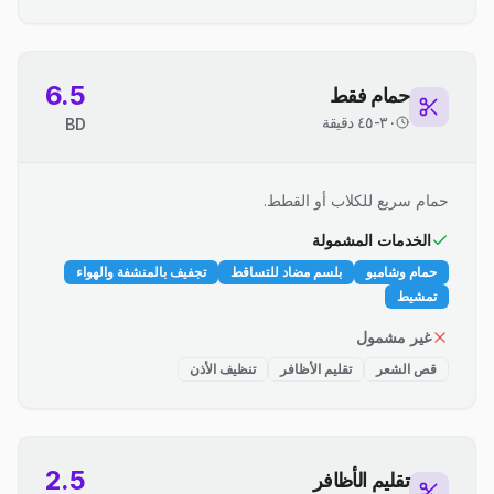
6.5
حمام فقط
٣٠-٤٥ دقيقة
BD
حمام سريع للكلاب أو القطط.
الخدمات المشمولة
حمام وشامبو
بلسم مضاد للتساقط
تجفيف بالمنشفة والهواء
تمشيط
غير مشمول
قص الشعر
تقليم الأظافر
تنظيف الأذن
2.5
تقليم الأظافر