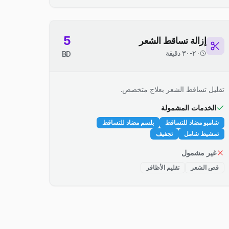
5
إزالة تساقط الشعر
٢٠-٣٠ دقيقة
BD
تقليل تساقط الشعر بعلاج متخصص.
الخدمات المشمولة
شامبو مضاد للتساقط
بلسم مضاد للتساقط
تمشيط شامل
تجفيف
غير مشمول
قص الشعر
تقليم الأظافر