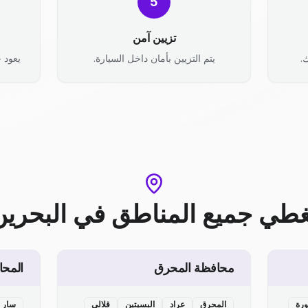
5
تزيين آمن
.
يتم التزيين بأمان داخل السيارة.
يعود ح
غطي جميع المناطق
في
البحرين
محافظة المحرق
المحا
ورة
المحرق
عراد
البسيتين
قلالي
سار