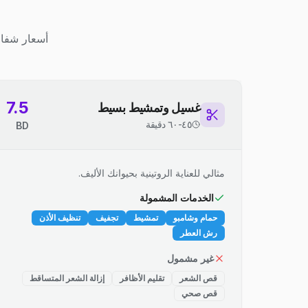
أسعار شفاف
7.5
غسيل وتمشيط بسيط
٤٥-٦٠ دقيقة
BD
مثالي للعناية الروتينية بحيوانك الأليف.
الخدمات المشمولة
حمام وشامبو
تمشيط
تجفيف
تنظيف الأذن
رش العطر
غير مشمول
قص الشعر
تقليم الأظافر
إزالة الشعر المتساقط
قص صحي