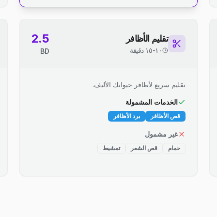
2.5
تقليم الأظافر
١٠-١٥ دقيقة
BD
تقليم سريع لأظافر حيوانك الأليف.
الخدمات المشمولة
قص الأظافر
برد الأظافر
غير مشمول
حمام
قص الشعر
تمشيط