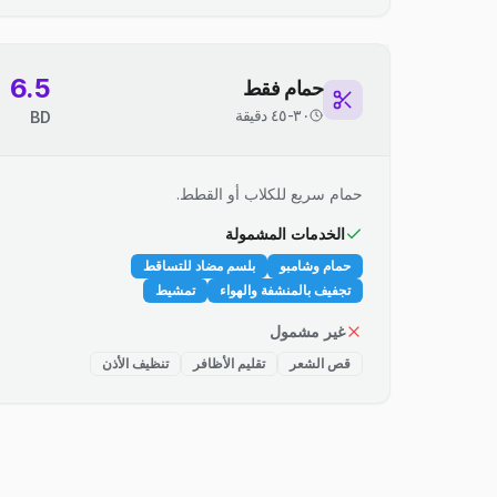
6.5
حمام فقط
٣٠-٤٥ دقيقة
BD
حمام سريع للكلاب أو القطط.
الخدمات المشمولة
حمام وشامبو
بلسم مضاد للتساقط
تجفيف بالمنشفة والهواء
تمشيط
غير مشمول
قص الشعر
تقليم الأظافر
تنظيف الأذن