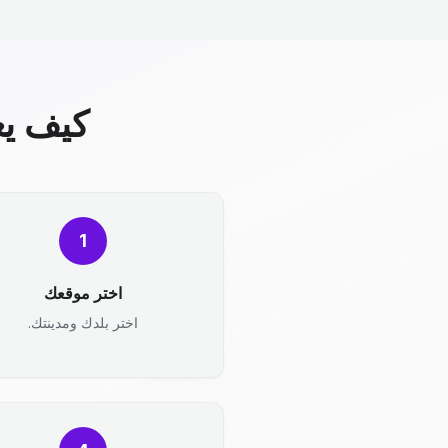
كيف يع
1
اختر موقعك
اختر بلدك ومدينتك.