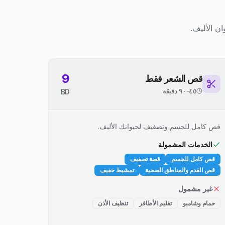
ن الأليف.
9
قص الشعر فقط
٤٥-٩٠ دقيقة
BD
قص كامل للجسم وتصفيف لحيوانك الأليف.
الخدمات المشمولة
قص كامل للجسم
قصة تصفيف
قص القدم والمناطق الصحية
تمشيط خفيف
غير مشمول
حمام وشامبو
تقليم الأظافر
تنظيف الأذن