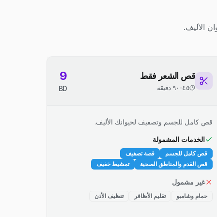
ن الأليف.
9
قص الشعر فقط
٤٥-٩٠ دقيقة
BD
قص كامل للجسم وتصفيف لحيوانك الأليف.
الخدمات المشمولة
قص كامل للجسم
قصة تصفيف
قص القدم والمناطق الصحية
تمشيط خفيف
غير مشمول
حمام وشامبو
تقليم الأظافر
تنظيف الأذن