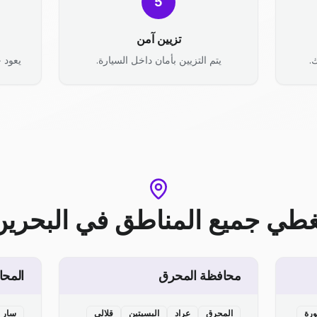
5
تزيين آمن
.
يتم التزيين بأمان داخل السيارة.
يعود ح
غطي جميع المناطق
في
البحرين
محافظة المحرق
المحا
ورة
المحرق
عراد
البسيتين
قلالي
سار