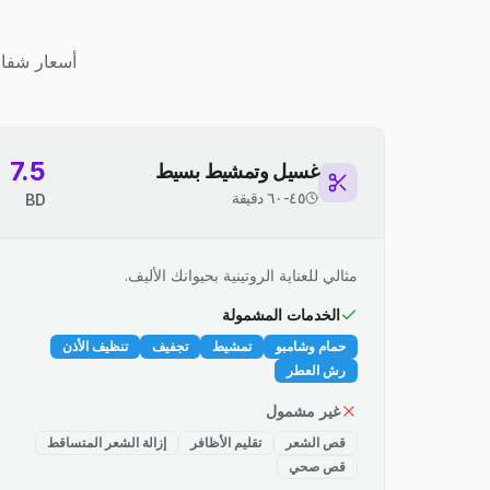
أسعار شفاف
7.5
غسيل وتمشيط بسيط
٤٥-٦٠ دقيقة
BD
مثالي للعناية الروتينية بحيوانك الأليف.
الخدمات المشمولة
حمام وشامبو
تمشيط
تجفيف
تنظيف الأذن
رش العطر
غير مشمول
قص الشعر
تقليم الأظافر
إزالة الشعر المتساقط
قص صحي