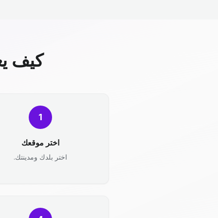
كيف يع
1
اختر موقعك
اختر بلدك ومدينتك.