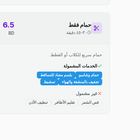
6.5
حمام فقط
٣٠-٤٥ دقيقة
BD
حمام سريع للكلاب أو القطط.
الخدمات المشمولة
حمام وشامبو
بلسم مضاد للتساقط
تجفيف بالمنشفة والهواء
تمشيط
غير مشمول
قص الشعر
تقليم الأظافر
تنظيف الأذن