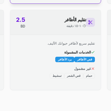
2.5
تقليم الأظافر
١٠-١٥ دقيقة
BD
تقليم سريع لأظافر حيوانك الأليف.
الخدمات المشمولة
قص الأظافر
برد الأظافر
غير مشمول
حمام
قص الشعر
تمشيط