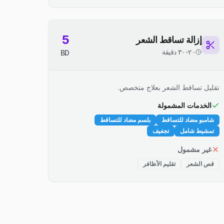
5
إزالة تساقط الشعر
٢٠-٣٠ دقيقة
BD
تقليل تساقط الشعر بعلاج متخصص.
الخدمات المشمولة
شامبو مضاد للتساقط
بلسم مضاد للتساقط
تمشيط شامل
تجفيف
غير مشمول
قص الشعر
تقليم الأظافر