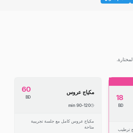
مختارة.
60
مكياج عروس
18
BD
90-120 min
BD
مكياج عروس كامل مع جلسة تجريبية
متاحة
ج ترطيب