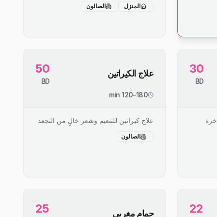
المنزل
الصالون
50
30
علاج الكيراتين
BD
BD
120-180 min
خرة
علاج كيراتين للتنعيم وشعر خالٍ من التجعد
الصالون
25
22
حمام مغربي