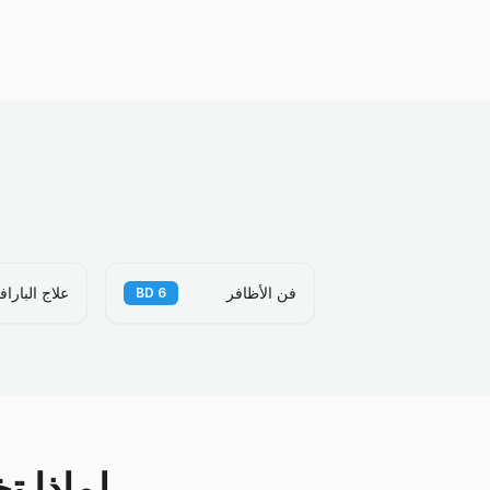
فن الأظافر
علاج الباراف
BD
6
لماذا ت