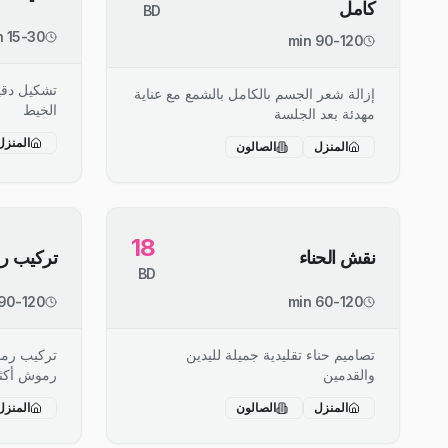
كامل
BD
15-30 min
90-120 min
تشكيل دقي
إزالة شعر الجسم بالكامل بالشمع مع عناية
الخيط
مهدئة بعد الجلسة
المنزل
المنزل
الصالون
18
نقش الحناء
تركيب 
BD
90-120 min
60-120 min
تصاميم حناء تقليدية جميلة لليدين
تركيب رم
والقدمين
رموش أكثر 
المنزل
الصالون
المنزل