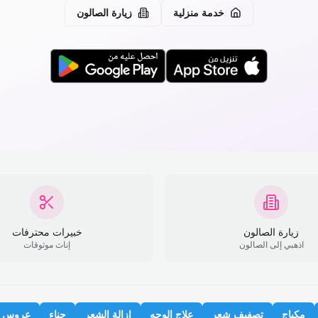
خدمة منزلية
زيارة الصالون
زيارة الصالون
خبيرات محترفات
اذهبي إلى الصالون
إناث موثوقات
مكياج
تصفيف شعر
علاج الوجه
إزالة الشعر
حناء
عروس