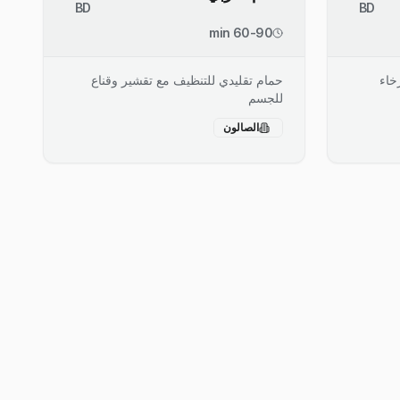
BD
BD
60-90 min
خاء
حمام تقليدي للتنظيف مع تقشير وقناع
للجسم
الصالون