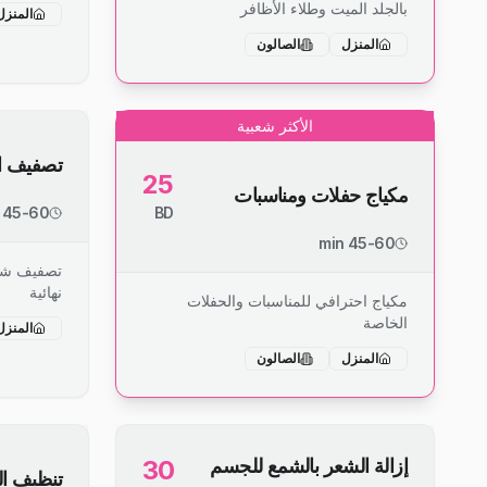
بالجلد الميت وطلاء الأظافر
المنزل
المنزل
الصالون
الأكثر شعبية
تصفيف ا
25
مكياج حفلات ومناسبات
45-60 min
BD
45-60 min
تصفيف شع
نهائية
مكياج احترافي للمناسبات والحفلات
الخاصة
المنزل
المنزل
الصالون
إزالة الشعر بالشمع للجسم
30
تنظيف ال