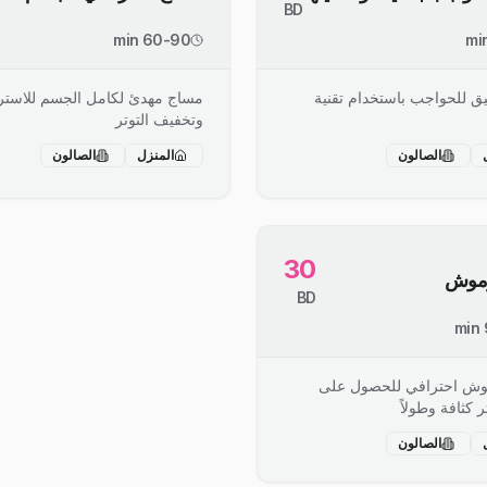
BD
60-90 min
ق للحواجب باستخدام تقنية
مساج مهدئ لكامل الجسم للاستر
وتخفيف التوتر
الصالون
المنزل
الصالون
30
رموش
BD
وش احترافي للحصول على
كثافة وطولاً
الصالون