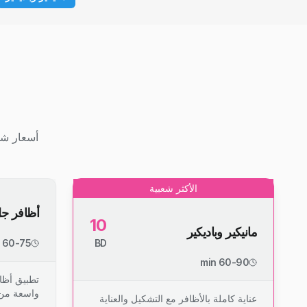
أسعار شف
الأكثر شعبية
أظافر ج
10
مانيكير وباديكير
60-75 min
BD
60-90 min
تطبيق أظا
واسعة من 
عناية كاملة بالأظافر مع التشكيل والعناية