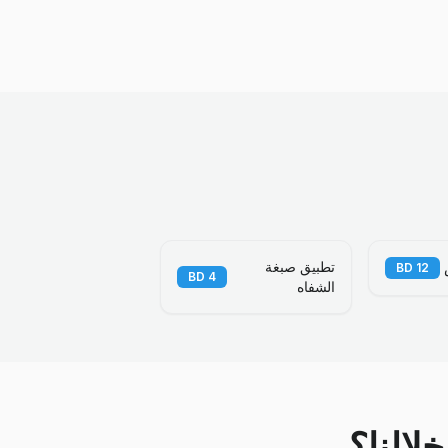
تطبيق صبغة
BD
12
BD
4
الشفاه
لالنا؟