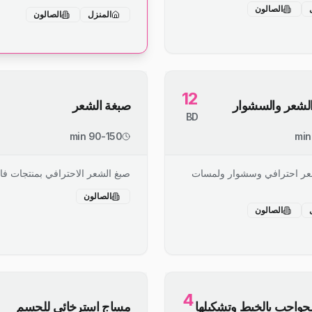
الصالون
المنزل
الصالون
12
لشعر والسشوار
صبغة الشعر
BD
90-150 min
ر احترافي وسشوار ولمسات
صبغ الشعر الاحترافي بمنتجات فا
الصالون
الصالون
4
حواجب بالخيط وتشكيلها
مساج استرخائي للجسم