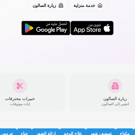
خدمة منزلية
زيارة الصالون
زيارة الصالون
خبيرات محترفات
اذهبي إلى الصالون
إناث موثوقات
مكياج
تصفيف شعر
علاج الوجه
إزالة الشعر
حناء
عروس