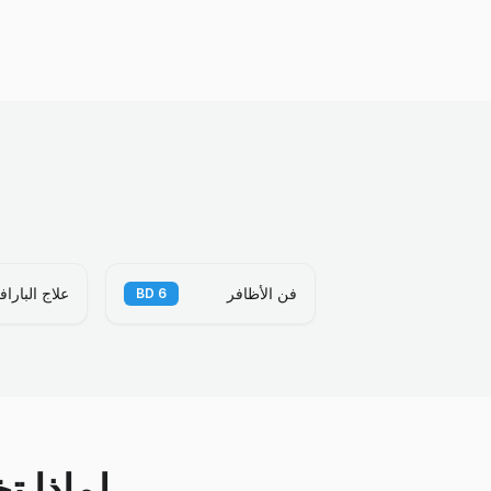
فن الأظافر
علاج الباراف
BD
6
لماذا ت