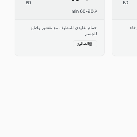
BD
BD
60-90 min
خاء
حمام تقليدي للتنظيف مع تقشير وقناع
للجسم
الصالون