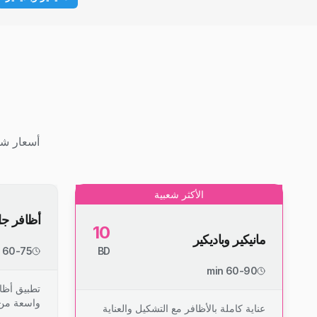
أسعار شف
الأكثر شعبية
أظافر ج
10
مانيكير وباديكير
60-75 min
BD
60-90 min
تطبيق أظا
واسعة من 
عناية كاملة بالأظافر مع التشكيل والعناية