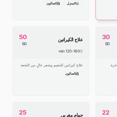
المنزل
الصالون
50
30
علاج الكيراتين
BD
BD
120-180 min
خرة
علاج كيراتين للتنعيم وشعر خالٍ من التجعد
الصالون
25
22
حمام مغربي