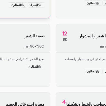
الصالون
المنزل
الصالون
12
لشعر والسشوار
صبغة الشعر
BD
90-150 min
ر احترافي وسشوار ولمسات
صبغ الشعر الاحترافي بمنتجات فا
الصالون
الصالون
4
حواجب بالخيط وتشكيلها
مساج استرخائي للجسم