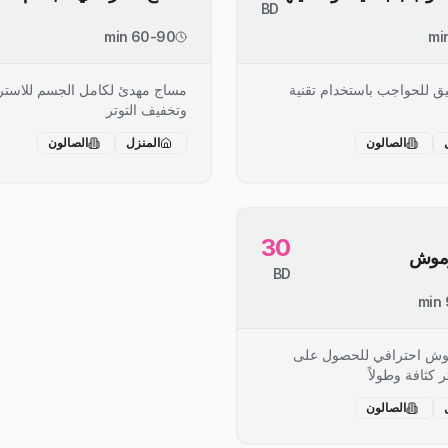
BD
60-90 min
ق للحواجب باستخدام تقنية
مساج مهدئ لكامل الجسم للاستر
وتخفيف التوتر
الصالون
المنزل
الصالون
30
رموش
BD
وش احترافي للحصول على
كثافة وطولاً
الصالون