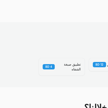
تطبيق صبغة
BD
12
BD
4
الشفاه
لالنا؟