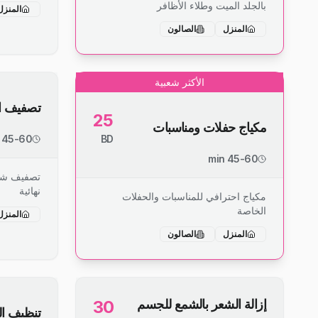
بالجلد الميت وطلاء الأظافر
المنزل
المنزل
الصالون
الأكثر شعبية
تصفيف ا
25
مكياج حفلات ومناسبات
45-60 min
BD
45-60 min
تصفيف شع
نهائية
مكياج احترافي للمناسبات والحفلات
الخاصة
المنزل
المنزل
الصالون
إزالة الشعر بالشمع للجسم
30
تنظيف ال