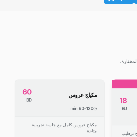
مختارة.
60
مكياج عروس
18
BD
90-120 min
BD
مكياج عروس كامل مع جلسة تجريبية
متاحة
ج ترطيب