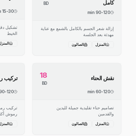
كامل
BD
15-30 min
90-120 min
تشكيل دقي
إزالة شعر الجسم بالكامل بالشمع مع عناية
الخيط
مهدئة بعد الجلسة
المنزل
المنزل
الصالون
18
نقش الحناء
تركيب 
BD
90-120 min
60-120 min
تصاميم حناء تقليدية جميلة لليدين
تركيب رم
والقدمين
رموش أكثر 
المنزل
الصالون
المنزل