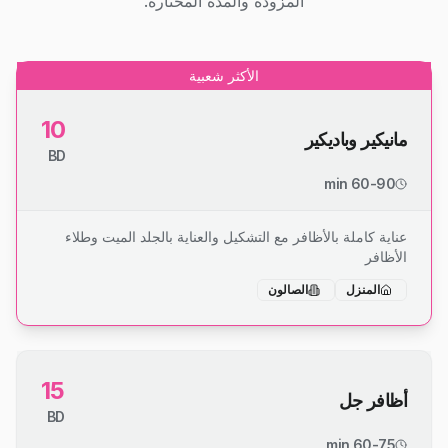
المزودة والمدة المختارة.
الأكثر شعبية
10
مانيكير وباديكير
BD
60-90 min
عناية كاملة بالأظافر مع التشكيل والعناية بالجلد الميت وطلاء
الأظافر
المنزل
الصالون
15
أظافر جل
BD
60-75 min