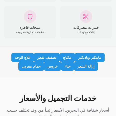
خبيرات محترفات
منتجات فاخرة
إناث موثوقات
علامات تجارية معروفة
مانيكير وباديكير
مكياج
تصفيف شعر
علاج الوجه
إزالة الشعر
حناء
عروس
حمام مغربي
خدمات التجميل والأسعار
أسعار شفافة في البحرين. الأسعار تبدأ من وقد تختلف حسب