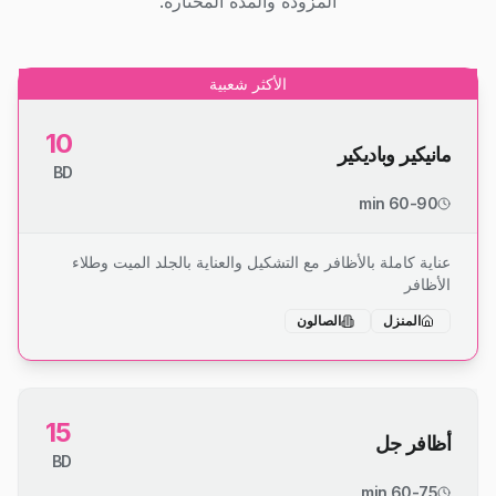
المزودة والمدة المختارة.
الأكثر شعبية
10
مانيكير وباديكير
BD
60-90 min
عناية كاملة بالأظافر مع التشكيل والعناية بالجلد الميت وطلاء
الأظافر
المنزل
الصالون
15
أظافر جل
BD
60-75 min