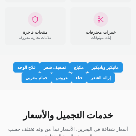
خبيرات محترفات
منتجات فاخرة
إناث موثوقات
علامات تجارية معروفة
مانيكير وباديكير
مكياج
تصفيف شعر
علاج الوجه
إزالة الشعر
حناء
عروس
حمام مغربي
خدمات التجميل والأسعار
أسعار شفافة في البحرين. الأسعار تبدأ من وقد تختلف حسب