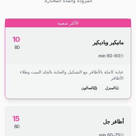
المزودة والمدة المختارة.
الأكثر شعبية
10
مانيكير وباديكير
BD
60-90 min
عناية كاملة بالأظافر مع التشكيل والعناية بالجلد الميت وطلاء
الأظافر
المنزل
الصالون
15
أظافر جل
BD
60-75 min