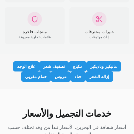
خبيرات محترفات
منتجات فاخرة
إناث موثوقات
علامات تجارية معروفة
مانيكير وباديكير
مكياج
تصفيف شعر
علاج الوجه
إزالة الشعر
حناء
عروس
حمام مغربي
خدمات التجميل والأسعار
أسعار شفافة في البحرين. الأسعار تبدأ من وقد تختلف حسب