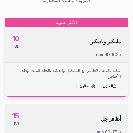
المزودة والمدة المختارة.
الأكثر شعبية
10
مانيكير وباديكير
BD
60-90 min
عناية كاملة بالأظافر مع التشكيل والعناية بالجلد الميت وطلاء
الأظافر
المنزل
الصالون
15
أظافر جل
BD
60-75 min