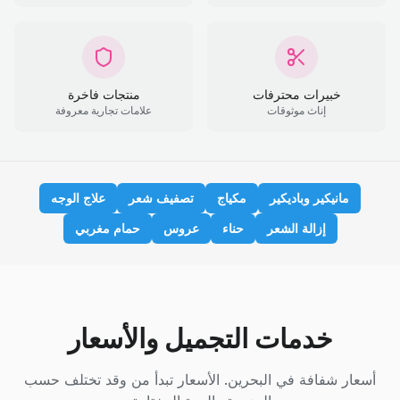
خبيرات محترفات
منتجات فاخرة
إناث موثوقات
علامات تجارية معروفة
مانيكير وباديكير
مكياج
تصفيف شعر
علاج الوجه
إزالة الشعر
حناء
عروس
حمام مغربي
خدمات التجميل والأسعار
أسعار شفافة في البحرين. الأسعار تبدأ من وقد تختلف حسب